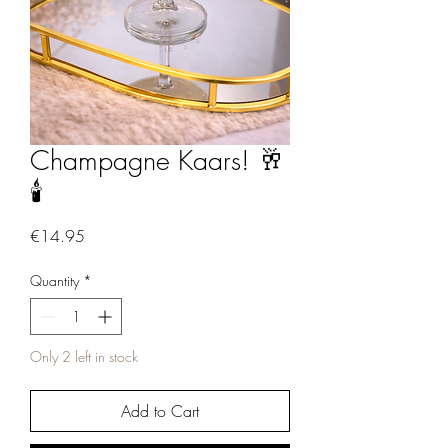
Champagne Kaars! 🥂
🕯️
Price
€14.95
Quantity
*
Only 2 left in stock
Add to Cart