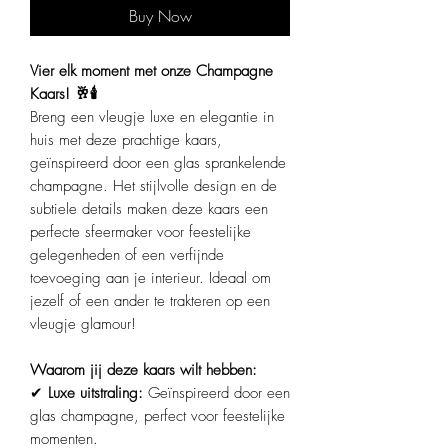
Buy Now
Vier elk moment met onze Champagne
Kaars! 🥂🕯️
Breng een vleugje luxe en elegantie in
huis met deze prachtige kaars,
geïnspireerd door een glas sprankelende
champagne. Het stijlvolle design en de
subtiele details maken deze kaars een
perfecte sfeermaker voor feestelijke
gelegenheden of een verfijnde
toevoeging aan je interieur. Ideaal om
jezelf of een ander te trakteren op een
vleugje glamour!
Waarom jij deze kaars wilt hebben:
✔
Luxe uitstraling:
Geïnspireerd door een
glas champagne, perfect voor feestelijke
momenten.