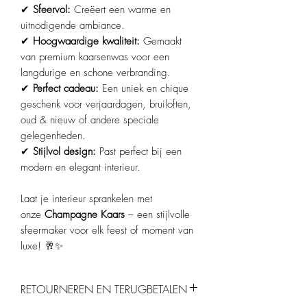
✔
Sfeervol:
Creëert een warme en
uitnodigende ambiance.
✔
Hoogwaardige kwaliteit:
Gemaakt
van premium kaarsenwas voor een
langdurige en schone verbranding.
✔
Perfect cadeau:
Een uniek en chique
geschenk voor verjaardagen, bruiloften,
oud & nieuw of andere speciale
gelegenheden.
✔
Stijlvol design:
Past perfect bij een
modern en elegant interieur.
Laat je interieur sprankelen met
onze
Champagne Kaars
– een stijlvolle
sfeermaker voor elk feest of moment van
luxe! 🥂✨
RETOURNEREN EN TERUGBETALEN