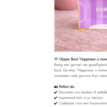
💜
Glazen Bord ‘Happiness is ho
Breng een gevoel van gezelligheid e
bord. De tekst
“Happiness is hom
momenten vaak gewoon thuis ontst
🏡
Perfect als:
✔️ Decoratie voor keuken of eettafe
✔️ Inspirerend item in je interieur
✔️ Cadeautje voor een housewarm