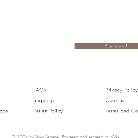
Sign me in!
FAQs
Privacy Policy
Shipping
Cookies
ade
Return Policy
Terms and Co
© 2024 by Viva Femme. Powered and secured by
Wix