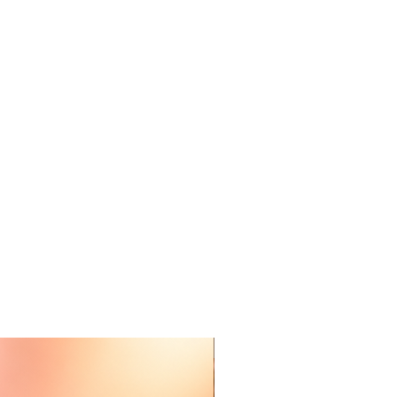
 10 x 2 cm
stendig – handwas aanbevolen
Nieuw