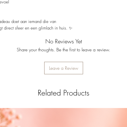
Afmeting
: ca. 20 x
gevoel
Niet vaatwasserbe
cadeau doet aan iemand die van
gt direct sfeer en een glimlach in huis. ✨
No Reviews Yet
Share your thoughts. Be the first to leave a review.
Leave a Review
Related Products