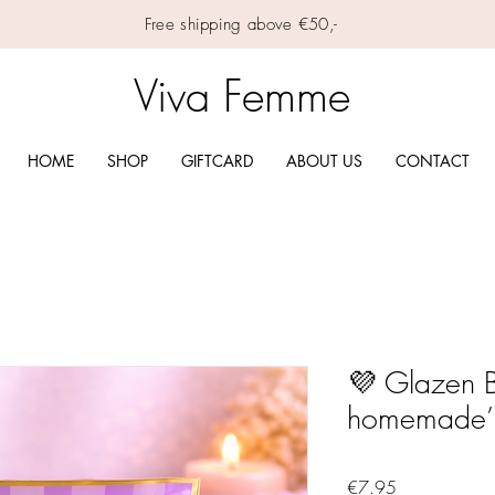
Free shipping above €50,-
Viva Femme
HOME
SHOP
GIFTCARD
ABOUT US
CONTACT
💜 Glazen B
homemade’
Price
€7.95