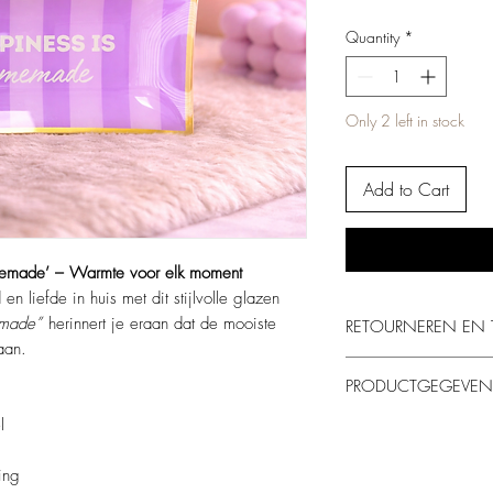
Quantity
*
Only 2 left in stock
Add to Cart
memade’ – Warmte voor elk moment
n liefde in huis met dit stijlvolle glazen
emade”
herinnert je eraan dat de mooiste
RETOURNEREN EN 
aan.
Je kunt producten bi
PRODUCTGEGEVEN
ze ongebruikt en in d
l
Gemaakt van glas me
Opdruk
: “Happine
Zachte paarse tint 
ing