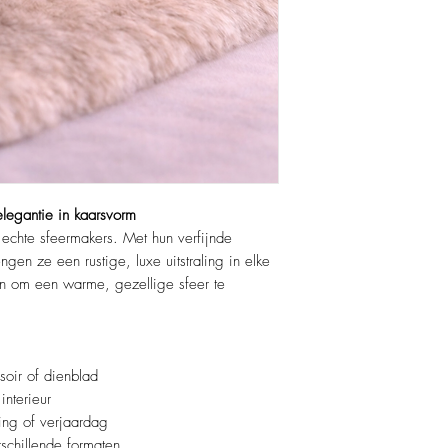
Verkrijgbaar in twe
– Klein: 9 x 7 
– Groot: 12 x 
Mooi als set, maar 
Brandt sfeervol en g
elegantie in kaarsvorm
 echte sfeermakers. Met hun verfijnde
gen ze een rustige, luxe uitstraling in elke
 én om een warme, gezellige sfeer te
ssoir of dienblad
nterieur
ng of verjaardag
schillende formaten