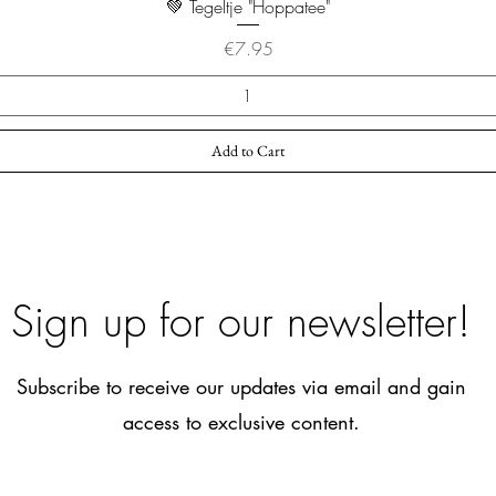
💚 Tegeltje "Hoppatee"
Price
€7.95
Add to Cart
Sign up for our newsletter!
Subscribe to receive our updates via email and gain
access to exclusive content.