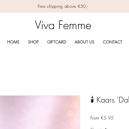
Free shipping above €50,-
Viva Femme
HOME
SHOP
GIFTCARD
ABOUT US
CONTACT
🕯️ Kaars ‘Da
Sale Pri
From
€5.95