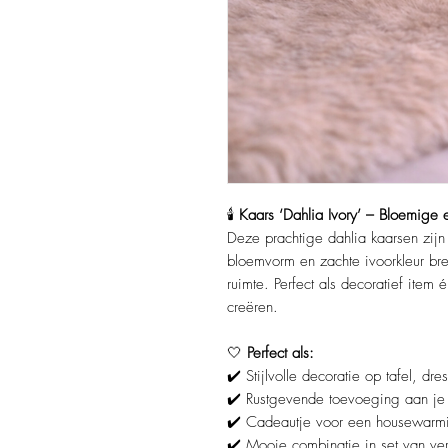
🕯️
Kaars ‘Dahlia Ivory’ – Bloemige 
Deze prachtige dahlia kaarsen zijn
bloemvorm en zachte ivoorkleur bren
ruimte. Perfect als decoratief item
creëren.
🤍
Perfect als:
✔️ Stijlvolle decoratie op tafel, dre
✔️ Rustgevende toevoeging aan je i
✔️ Cadeautje voor een housewarmi
✔️ Mooie combinatie in set van ver