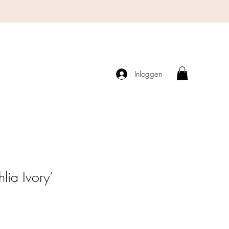
Inloggen
hlia Ivory’
ce