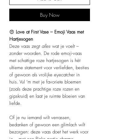
Buy Now
😍
Love at First Vase – Emoji Vaas met
Hartjesogen
Deze vaas zegt
alles
wat je voelt –
zonder woorden. De rode emoji-vaas
met schattige roze hartjesogen is hét
ultieme statement voor verliefden, besties
of gewoon als vrolijke eyecatcher in
huis. Vul ‘m met je favoriete bloemen
(zoals deze prachtige roze rozen en
gipskruid) en laat je ruimte bloeien van
liefde.
Of je nu iemand wilt verrassen,
bedanken of gewoon een glimlach wilt
bezorgen: deze vaas doet het werk voor