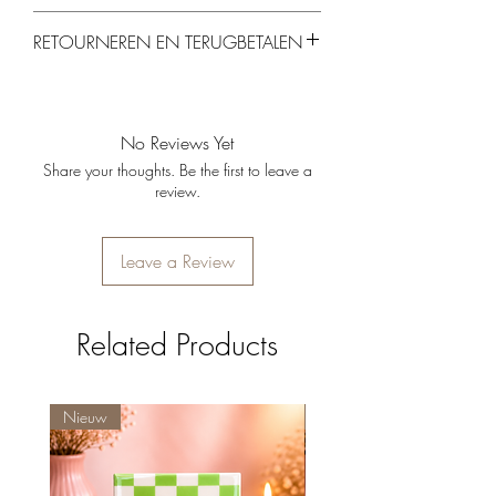
Kleur:
Rode glans met roze details
RETOURNEREN EN TERUGBETALEN
(hartjesogen & smile)
Materiaal
: Aardewerk
Je kunt producten binnen 14 dagen
Afmeting:
15x15x12 cm
retourneren, mits ze ongebruikt en in de
Let op:
exclusief bloemen
originele verpakking zijn. Gepersonaliseerde
No Reviews Yet
producten kunnen helaas niet worden
Share your thoughts. Be the first to leave a
geretourneerd.
review.
Leave a Review
Related Products
Nieuw
Nieuw