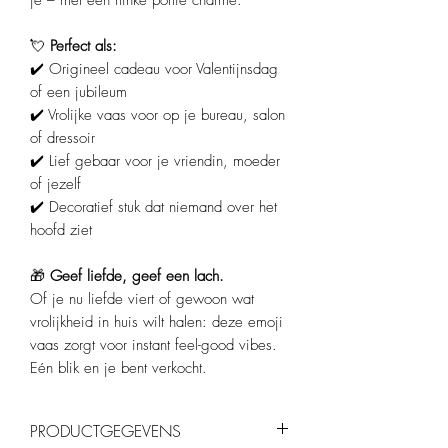
je – met een flinke portie charme.
💘
Perfect als:
✔️ Origineel cadeau voor Valentijnsdag
of een jubileum
✔️ Vrolijke vaas voor op je bureau, salon
of dressoir
✔️ Lief gebaar voor je vriendin, moeder
of jezelf
✔️ Decoratief stuk dat niemand over het
hoofd ziet
🎁
Geef liefde, geef een lach.
Of je nu liefde viert of gewoon wat
vrolijkheid in huis wilt halen: deze emoji
vaas zorgt voor instant feel-good vibes.
Eén blik en je bent verkocht.
PRODUCTGEGEVENS