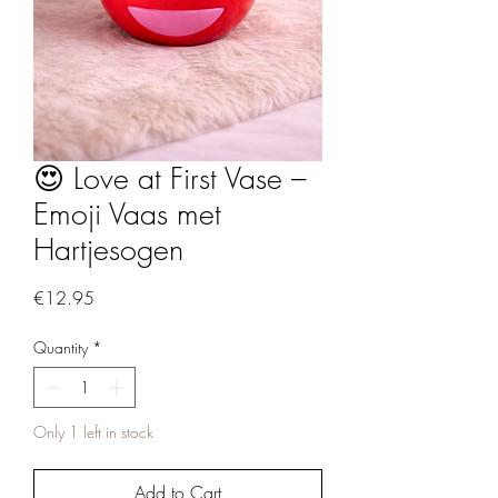
😍 Love at First Vase –
Emoji Vaas met
Hartjesogen
Price
€12.95
Quantity
*
Only 1 left in stock
Add to Cart