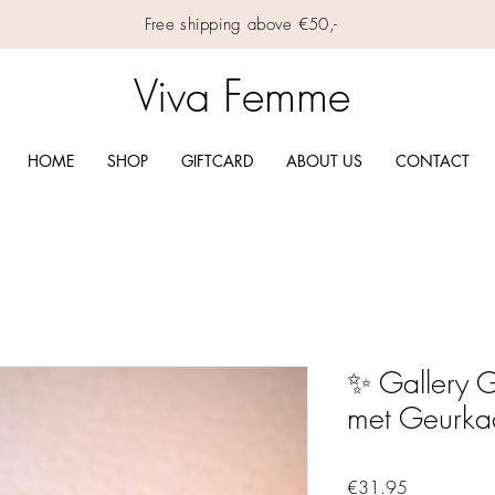
Free shipping above €50,-
Viva Femme
HOME
SHOP
GIFTCARD
ABOUT US
CONTACT
✨ Gallery G
met Geurkaa
Price
€31.95