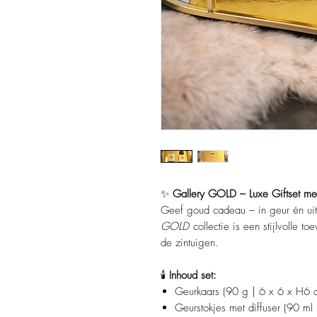
✨
Gallery GOLD – Luxe Giftset me
Geef goud cadeau – in geur én uits
GOLD
collectie is een stijlvolle t
de zintuigen.
🕯️
Inhoud set:
Geurkaars (90 g | 6 x 6 x H6 
Geurstokjes met diffuser (90 m