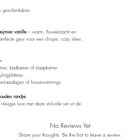
xe geschenkdoos
asjmier vanille
– warm, fluweelzacht en
erfecte geur voor een chique, cozy sfeer.
m
mer, badkamer of slaapkamer
ylingplateau
 verjaardagen of housewarmings
ouden randje.
vleugje luxe met deze stijlvolle set uit de
No Reviews Yet
Share your thoughts. Be the first to leave a review.