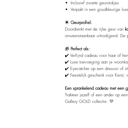
Inclusief zwarte geurstokjes
Verpakt in een goudkleurige lu
🌟
Geurprofiel:
Doordrenkt met de rijke geur van
k
onweerstaanbaar uitnodigend. De p
🎁
Perfect als:
✔️ Verfijnd cadeau voor haar of he
✔️ Luxe toevoeging aan je woonka
✔️ Eyecatcher op een dressoir of st
✔️ Feestelijk geschenk voor Kerst,
Een sprankelend cadeau met een g
Trakteer jezelf of een ander op een 
Gallery GOLD collectie. 💛