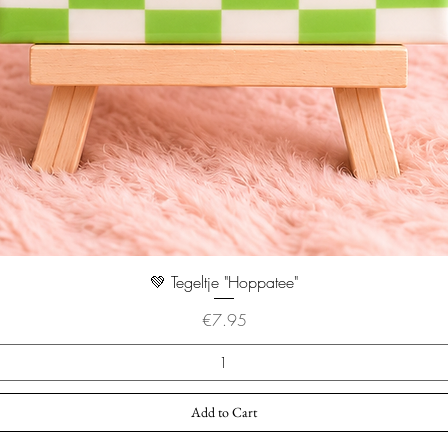
💚 Tegeltje "Hoppatee"
Price
€7.95
Add to Cart