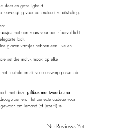
e sfeer en gezelligheid.
lle toevoeging voor een natuurlijke uitstraling.
en:
asjes met een kaars voor een sfeervol licht
elegante look.
ine glazen vaasjes hebben een luxe en
lare set die indruk maakt op elke
het neutrale en stijlvolle ontwerp passen de
 touch met deze
giftbox met twee bruine
 droogbloemen. Het perfecte cadeau voor
gewoon om iemand (of jezelf!) te
No Reviews Yet