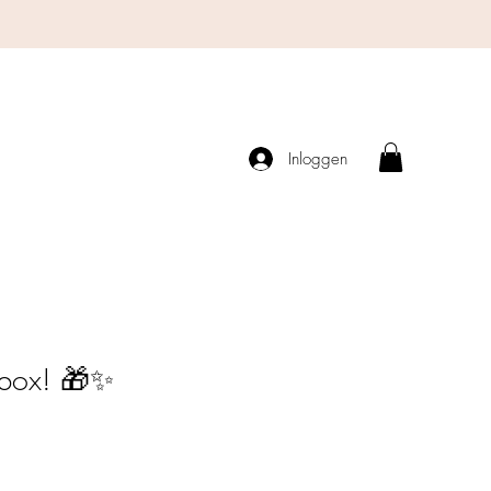
Inloggen
iftbox! 🎁✨