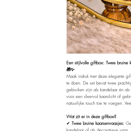
Een stijlvolle giftbox: Twee bruin
🎁✨
Maak indruk met deze elegante gif
te doen. De set bevat twee prachti
gebruiken zijn als kandelaar én al
voor een sfeervol kaarslicht of geb
natuurlijke touch toe te voegen. Vee
Wat zit er in deze giftbox?
✔
Twee bruine kaarsenvaasjes:
Gem
kandelaar of als decoratieve vaas.