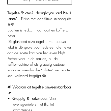
Tegeltje "Pilates? I thought you said Pie &
Lattes"
– Fit-ish met een flinke knipoog 🥧
☕💜
Sporten is leuk… maar taart en koffie zijn
béter.
Dit glanzend roze tegeltje met paarse
tekst is dé quote voor iedereen die liever
aan de zoete kant van het leven blijft.
Perfect voor in de keuken, bij de
koffiemachine of als grappig cadeau
voor die vriendin die “Pilates” net iets té
snel verkeerd begrijpt 😉
🌟
Waarom dit tegeltje onweerstaanbaar
is:
Grappig & herkenbaar:
Voor
levensgenieters met (lichte)
sportintenties.