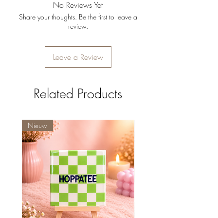
No Reviews Yet
producten kunnen helaas niet worden
Share your thoughts. Be the first to leave a
geretourneerd.
review.
Leave a Review
Related Products
Nieuw
Nieuw