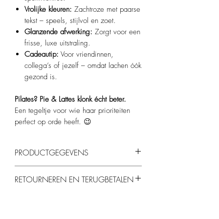
Vrolijke kleuren:
Zachtroze met paarse
tekst – speels, stijlvol en zoet.
Glanzende afwerking:
Zorgt voor een
frisse, luxe uitstraling.
Cadeautip:
Voor vriendinnen,
collega’s of jezelf – omdat lachen óók
gezond is.
Pilates? Pie & Lattes klonk écht beter.
Een tegeltje voor wie haar prioriteiten
perfect op orde heeft. 😉
PRODUCTGEGEVENS
Formaat:
10 x 10 cm
RETOURNEREN EN TERUGBETALEN
Kleur:
Roze met paarse tekst
Materiaal
: Stevig keramiek
Je kunt producten binnen 14 dagen
Inclusief ophanghaakje (optionele standaard
retourneren, mits ze ongebruikt en in de
verkrijgbaar)
originele verpakking zijn. Gepersonaliseerde