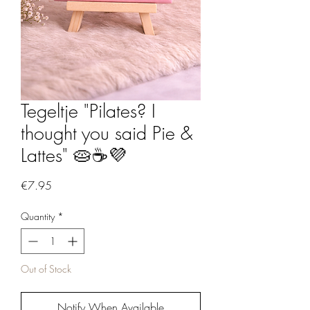
Tegeltje "Pilates? I
thought you said Pie &
Lattes" 🥧☕💜
Price
€7.95
Quantity
*
Out of Stock
Notify When Available