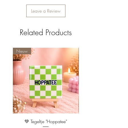
Leave a Review
Related Products
Nieuw
Nieuw
💚 Tegeltje "Hoppatee"
💖 Tegeltje "I Will Handle 