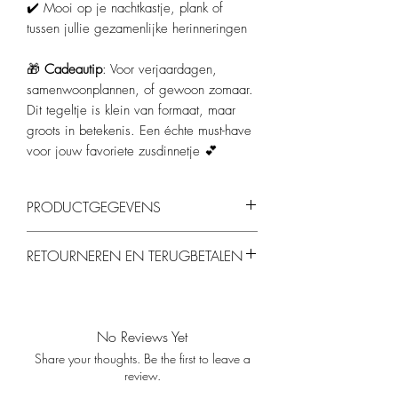
✔️ Mooi op je nachtkastje, plank of
tussen jullie gezamenlijke herinneringen
🎁
Cadeautip
: Voor verjaardagen,
samenwoonplannen, of gewoon zomaar.
Dit tegeltje is klein van formaat, maar
groots in betekenis. Een échte must-have
voor jouw favoriete zusdinnetje 💕
PRODUCTGEGEVENS
Formaat:
10 x 10 cm
RETOURNEREN EN TERUGBETALEN
Kleur:
Roze met paarse opdruk
Materiaal
: Stevig keramiek
Je kunt producten binnen 14 dagen
Inclusief ophanghaakje (optionele standaard
retourneren, mits ze ongebruikt en in de
verkrijgbaar)
originele verpakking zijn. Gepersonaliseerde
No Reviews Yet
producten kunnen helaas niet worden
Share your thoughts. Be the first to leave a
geretourneerd.
review.