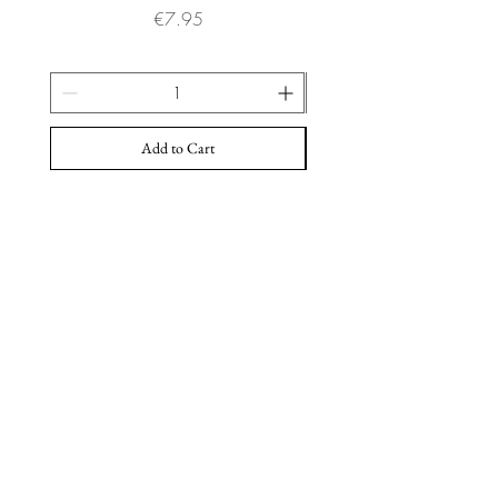
Price
€7.95
Add to Cart