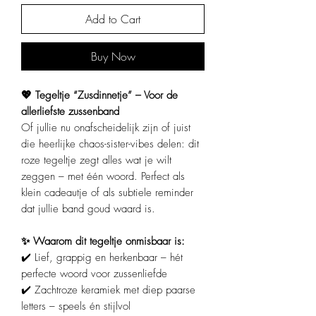
Add to Cart
Buy Now
💖 Tegeltje “Zusdinnetje” – Voor de
allerliefste zussenband
Of jullie nu onafscheidelijk zijn of juist
die heerlijke chaos-sister-vibes delen: dit
roze tegeltje zegt alles wat je wilt
zeggen – met één woord. Perfect als
klein cadeautje of als subtiele reminder
dat jullie band goud waard is.
✨ Waarom dit tegeltje onmisbaar is:
✔️ Lief, grappig en herkenbaar – hét
perfecte woord voor zussenliefde
✔️ Zachtroze keramiek met diep paarse
letters – speels én stijlvol