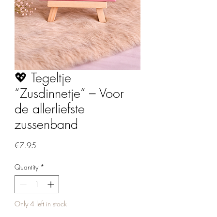
💖 Tegeltje
“Zusdinnetje” – Voor
de allerliefste
zussenband
Price
€7.95
Quantity
*
Only 4 left in stock