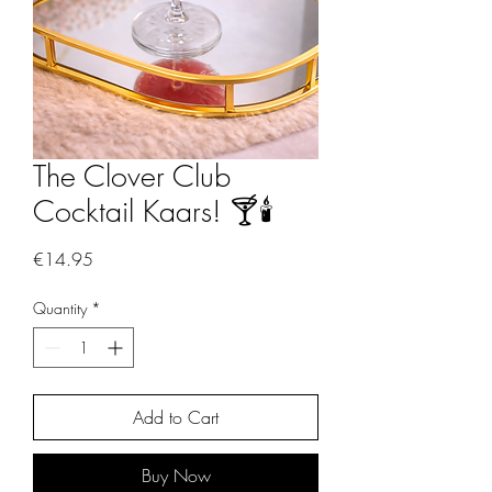
The Clover Club
Cocktail Kaars! 🍸🕯️
Price
€14.95
Quantity
*
Add to Cart
Buy Now