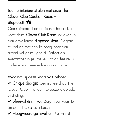
Laat je interieur stralen met onze The
Clover Club Cocktail Kaars – in
dieprood! 🍸🕯️
Geïnspireerd door de iconische cocktail,
komt deze
Clover Club Kaars
tot leven in
een opvallende
dieprode kleur
. Elegant,
stijlvol en met een knipoog naar een
avond vol gezelligheid. Perfect als
eyecatcher in je interieur of als feestelijk
cadeau voor een echte cocktail lover.
Waarom jij deze kaars wilt hebben:
✔
Chique design:
Geïnspireerd op The
Clover Club, met een luxueuze dieprode
uitstraling.
✔
Sfeervol & stijlvol:
Zorgt voor warmte
én een decoratieve touch.
✔
Hoogwaardige kwaliteit:
Gemaakt