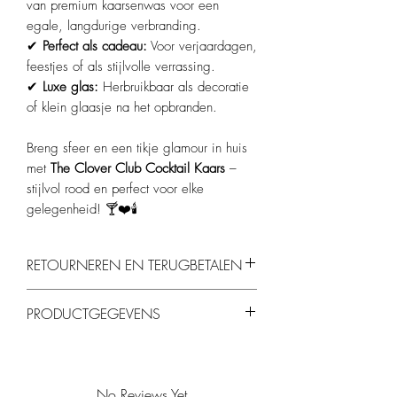
van premium kaarsenwas voor een
egale, langdurige verbranding.
✔
Perfect als cadeau:
Voor verjaardagen,
feestjes of als stijlvolle verrassing.
✔
Luxe glas:
Herbruikbaar als decoratie
of klein glaasje na het opbranden.
Breng sfeer en een tikje glamour in huis
met
The Clover Club Cocktail Kaars
–
stijlvol rood en perfect voor elke
gelegenheid! 🍸❤️🕯️
RETOURNEREN EN TERUGBETALEN
Je kunt producten binnen 14 dagen
PRODUCTGEGEVENS
retourneren, mits ze ongebruikt en in de
originele verpakking zijn.
Materiaal:
100% natuurlijke sojawas.
Kleur:
Dieprood met elegante afwerking.
Lont:
Katoenen lont voor een gelijkmatige,
No Reviews Yet