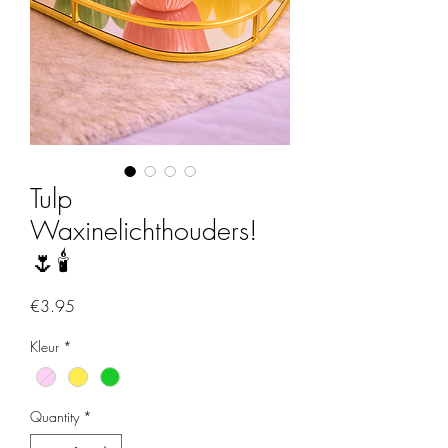
Tulp
Waxinelichthouders!
🌷🕯️
Price
€3.95
Kleur
*
Quantity
*