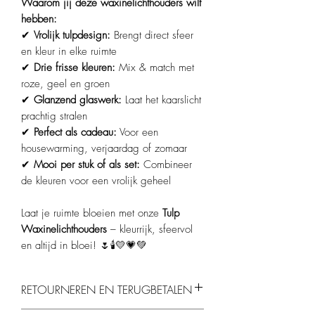
Waarom jij deze waxinelichthouders wilt
hebben:
✔
Vrolijk tulpdesign:
Brengt direct sfeer
en kleur in elke ruimte
✔
Drie frisse kleuren:
Mix & match met
roze, geel en groen
✔
Glanzend glaswerk:
Laat het kaarslicht
prachtig stralen
✔
Perfect als cadeau:
Voor een
housewarming, verjaardag of zomaar
✔
Mooi per stuk of als set:
Combineer
de kleuren voor een vrolijk geheel
Laat je ruimte bloeien met onze
Tulp
Waxinelichthouders
– kleurrijk, sfeervol
en altijd in bloei! 🌷🕯️💛💗💚
RETOURNEREN EN TERUGBETALEN