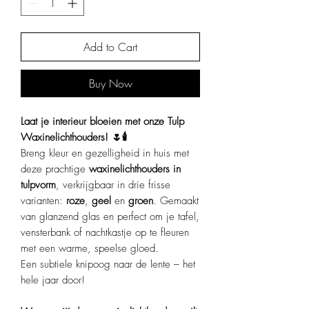
Add to Cart
Buy Now
Laat je interieur bloeien met onze Tulp
Waxinelichthouders! 🌷🕯️
Breng kleur en gezelligheid in huis met
deze prachtige
waxinelichthouders in
tulpvorm
, verkrijgbaar in drie frisse
varianten:
roze
,
geel
en
groen
. Gemaakt
van glanzend glas en perfect om je tafel,
vensterbank of nachtkastje op te fleuren
met een warme, speelse gloed.
Een subtiele knipoog naar de lente – het
hele jaar door!