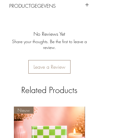
Je kunt producten binnen 14 dagen
PRODUCTGEGEVENS
retourneren, mits ze ongebruikt en in de
originele verpakking zijn.
Materiaal:
Glas
Vorm:
Open tulpvorm
Kleuren:
Roze, geel en groen
No Reviews Yet
Gebruik:
Geschikt voor standaard
Share your thoughts. Be the first to leave a
waxinelichtjes
review.
Afmetingen:
7 cm hoog
Leave a Review
Related Products
Nieuw
Nieuw