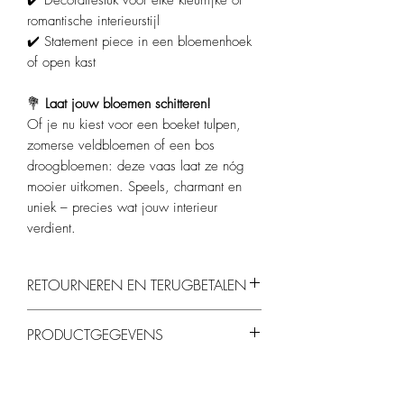
✔️ Decoratiestuk voor elke kleurrijke of
romantische interieurstijl
✔️ Statement piece in een bloemenhoek
of open kast
💐
Laat jouw bloemen schitteren!
Of je nu kiest voor een boeket tulpen,
zomerse veldbloemen of een bos
droogbloemen: deze vaas laat ze nóg
mooier uitkomen. Speels, charmant en
uniek – precies wat jouw interieur
verdient.
RETOURNEREN EN TERUGBETALEN
Je kunt producten binnen 14 dagen
PRODUCTGEGEVENS
retourneren, mits ze ongebruikt en in de
originele verpakking zijn.
Materiaal
: Geglazuurd keramiek
Kleur
: zachtroze met donkerroze swirl