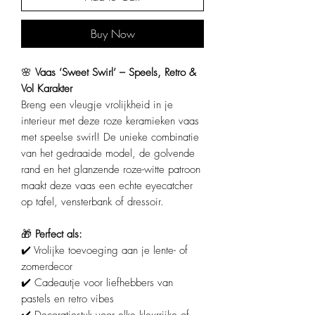
Buy Now
🌸
Vaas ‘Sweet Swirl’ – Speels, Retro &
Vol Karakter
Breng een vleugje vrolijkheid in je
interieur met deze roze keramieken vaas
met speelse swirl! De unieke combinatie
van het gedraaide model, de golvende
rand en het glanzende roze-witte patroon
maakt deze vaas een echte eyecatcher
op tafel, vensterbank of dressoir.
🎁
Perfect als:
✔️ Vrolijke toevoeging aan je lente- of
zomerdecor
✔️ Cadeautje voor liefhebbers van
pastels en retro vibes