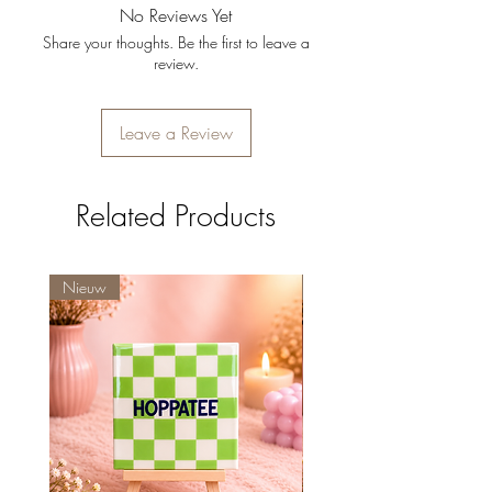
Formaat
: ideaal voor (droog)bloemen of
No Reviews Yet
takjes
Share your thoughts. Be the first to leave a
Stabiel, stevig en makkelijk schoon te maken
review.
Let op: bloemen niet inbegrepen
Leave a Review
Related Products
Nieuw
Nieuw