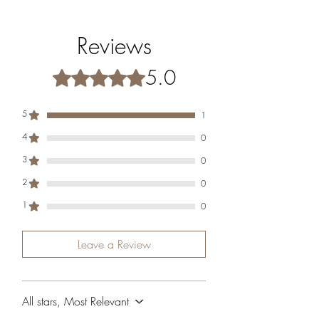
originele verpakking zijn.
Afmetingen
: 8 x 18 cm
Kleur
: Warm amber
Reviews
Materiaal
: Glas
Geschikt voor standaard waxinelichtjes
5.0
Rated 5 out of 5 stars.
5
1
4
0
3
0
2
0
1
0
Leave a Review
All stars, Most Relevant