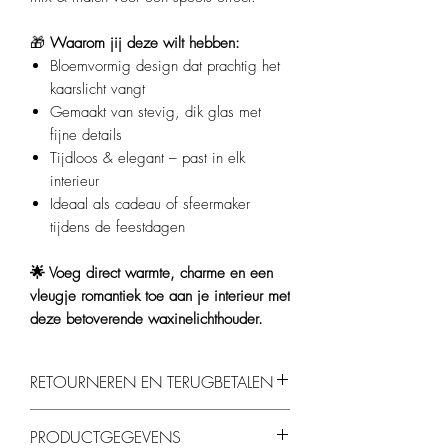
🎁
Waarom jij deze wilt hebben:
Bloemvormig design dat prachtig het
kaarslicht vangt
Gemaakt van stevig, dik glas met
fijne details
Tijdloos & elegant – past in elk
interieur
Ideaal als cadeau of sfeermaker
tijdens de feestdagen
🌟 Voeg direct warmte, charme en een
vleugje romantiek toe aan je interieur met
deze betoverende waxinelichthouder.
RETOURNEREN EN TERUGBETALEN
Je kunt producten binnen 14 dagen
PRODUCTGEGEVENS
retourneren, mits ze ongebruikt en in de