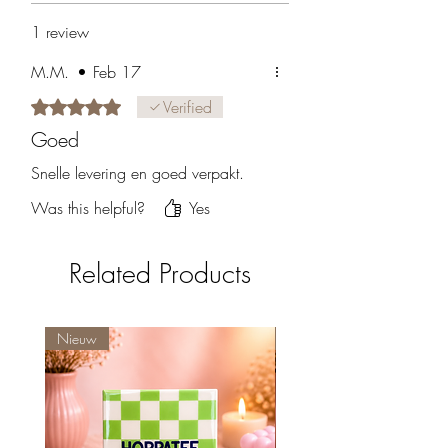
1 review
M.M.
•
Feb 17
Rated 5 out of 5 stars.
Verified
Goed
Snelle levering en goed verpakt.
Was this helpful?
Yes
Related Products
Nieuw
Nieuw