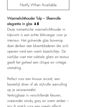
Notify When Available
Waxinelichthouder Tulp – Sfeervolle
elegantie in glas 🌷🕯️
Deze romantische waxinelichthouder in
tulpvorm is een echte blikvanger voor je
interieur. Het golvende glas bovenop
doet denken aan bloembladeren die zich
openen rond een warm kaarslichtje. De
sierlijke voet met subtiele glans en textuur
geeft het geheel een chique en vintage
uitstraling.
Perfect voor een knusse avond, een
feestelijk diner of als stijlvolle aanvulling
op je seizoenstafel.
Verkrijgbaar in verschillende kleuren,
waaronder smoky grey en warm amber –
mix & match voor een speels effect!