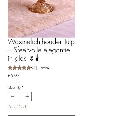
Waxinelichthouder Tulp
– Sfeervolle elegantie
in glas 🌷🕯️
Rating is 5.0 out of five stars based on 1 review
5.0 | 1 review
Price
€6.95
Quantity
*
Out of Stock