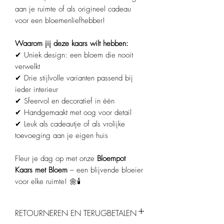
aan je ruimte of als origineel cadeau
voor een bloemenliefhebber!
Waarom jij deze kaars wilt hebben:
✔ Uniek design: een bloem die nooit
verwelkt
✔ Drie stijlvolle varianten passend bij
ieder interieur
✔ Sfeervol en decoratief in één
✔ Handgemaakt met oog voor detail
✔ Leuk als cadeautje of als vrolijke
toevoeging aan je eigen huis
Fleur je dag op met onze
Bloempot
Kaars met Bloem
– een blijvende bloeier
voor elke ruimte! 🌼🕯️
RETOURNEREN EN TERUGBETALEN