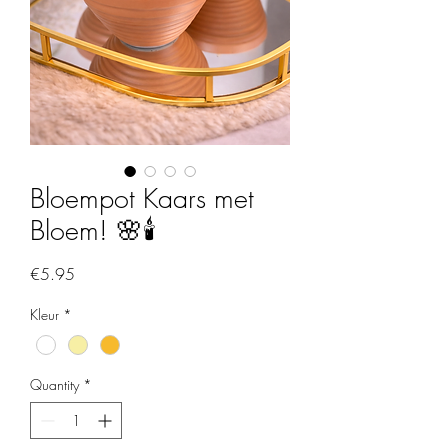
Bloempot Kaars met
Bloem! 🌸🕯️
Price
€5.95
Kleur
*
Quantity
*