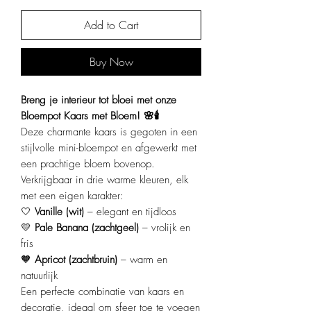
Add to Cart
Buy Now
Breng je interieur tot bloei met onze
Bloempot Kaars met Bloem! 🌸🕯️
Deze charmante kaars is gegoten in een
stijlvolle mini-bloempot en afgewerkt met
een prachtige bloem bovenop.
Verkrijgbaar in drie warme kleuren, elk
met een eigen karakter:
🤍
Vanille (wit)
– elegant en tijdloos
💛
Pale Banana (zachtgeel)
– vrolijk en
fris
🧡
Apricot (zachtbruin)
– warm en
natuurlijk
Een perfecte combinatie van kaars en
decoratie, ideaal om sfeer toe te voegen