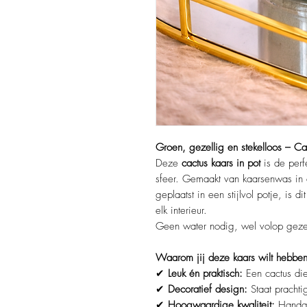
Groen, gezellig en stekelloos – Cact
Deze
cactus kaars in pot
is de perf
sfeer. Gemaakt van kaarsenwas in 
geplaatst in een stijlvol potje, is 
elk interieur.
Geen water nodig, wel volop gezel
Waarom jij deze kaars wilt hebben
✔
Leuk én praktisch:
Een cactus die
✔
Decoratief design:
Staat prachti
✔
Hoogwaardige kwaliteit:
Handge