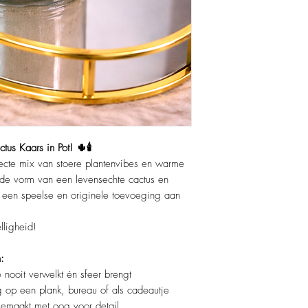
us Kaars in Pot! 🌵🕯️
ecte mix van stoere plantenvibes en warme
de vorm van een levensechte cactus en
dit een speelse en originele toevoeging aan
ligheid!
:
 nooit verwelkt én sfeer brengt
g op een plank, bureau of als cadeautje
maakt met oog voor detail