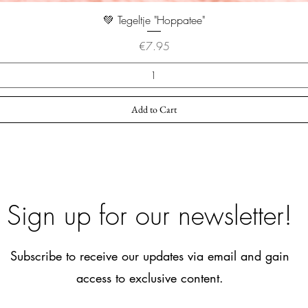
💚 Tegeltje "Hoppatee"
Price
€7.95
Add to Cart
Sign up for our newsletter!
Subscribe to receive our updates via email and gain
access to exclusive content.