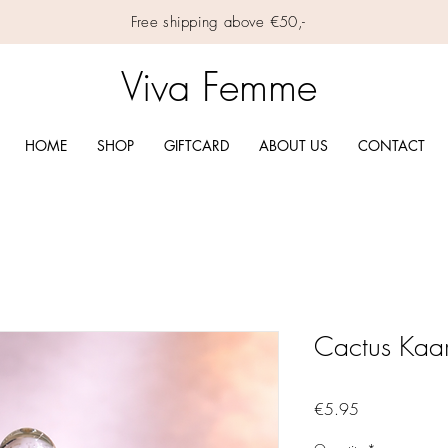
Free shipping above €50,-
Viva Femme
HOME
SHOP
GIFTCARD
ABOUT US
CONTACT
Cactus Kaars
Price
€5.95