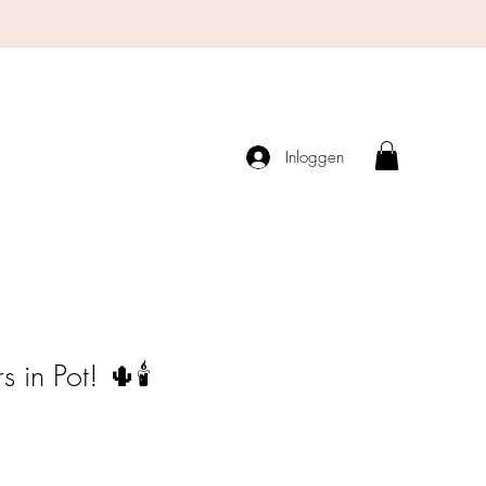
Inloggen
 in Pot! 🌵🕯️