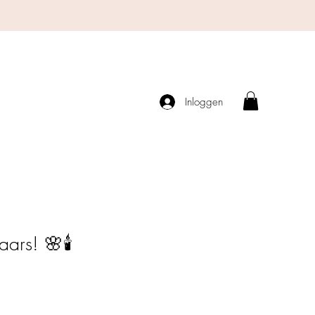
Inloggen
ars! 🌸🕯️