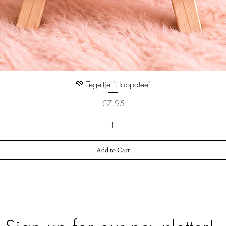
💚 Tegeltje "Hoppatee"
Price
€7.95
Add to Cart