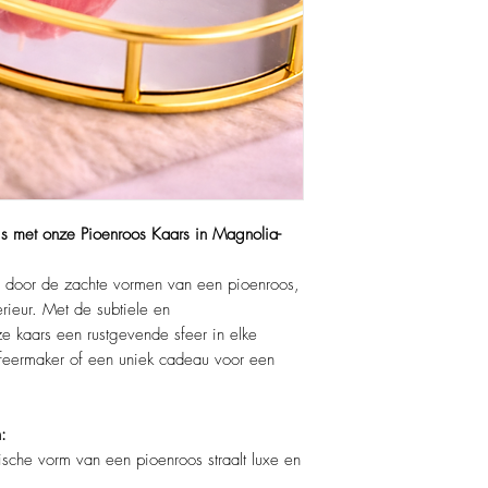
Lont:
Katoenen lont voo
verbranding.
uis met onze Pioenroos Kaars in Magnolia-
d door de zachte vormen van een pioenroos,
rieur. Met de subtiele en
e kaars een rustgevende sfeer in elke
, sfeermaker of een uniek cadeau voor een
:
ische vorm van een pioenroos straalt luxe en