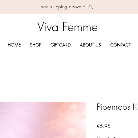
Free shipping above €50,-
Viva Femme
HOME
SHOP
GIFTCARD
ABOUT US
CONTACT
Pioenroos Ka
Price
€6.95