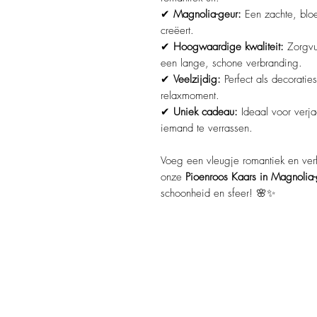
✔
Magnolia-geur:
Een zachte, blo
creëert.
✔
Hoogwaardige kwaliteit:
Zorgvu
een lange, schone verbranding.
✔
Veelzijdig:
Perfect als decoraties
relaxmoment.
✔
Uniek cadeau:
Ideaal voor ver
iemand te verrassen.
Voeg een vleugje romantiek en verf
onze
Pioenroos Kaars in Magnolia-
schoonheid en sfeer! 🌸✨