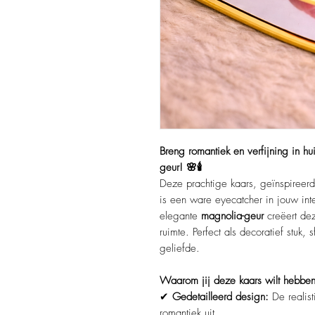
Breng romantiek en verfijning in h
geur! 🌸🕯️
Deze prachtige kaars, geïnspireer
is een ware eyecatcher in jouw inte
elegante
magnolia-geur
creëert dez
ruimte. Perfect als decoratief stuk
geliefde.
Waarom jij deze kaars wilt hebben
✔
Gedetailleerd design:
De realist
romantiek uit.