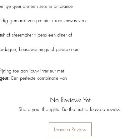
emige geur die een serene ambiance
ldig gemaakt van premium kaarsenwas voor
tuk of sfeermaker tijdens een diner of
jaardagen, housewarmings of gewoon om
ijning toe aan jouw interieur met
geur
. Een perfecte combinatie van
No Reviews Yet
Share your thoughts. Be the first to leave a review.
Leave a Review