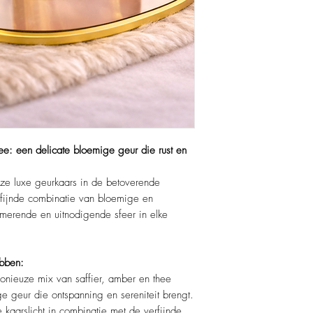
Materiaal:
Hoogwaardi
Verpakking:
Mooie gift
ee: een delicate bloemige geur die rust en
nze luxe geurkaars in de betoverende
fijnde combinatie van bloemige en
merende en uitnodigende sfeer in elke
ebben:
nieuze mix van saffier, amber en thee
ge geur die ontspanning en sereniteit brengt.
 kaarslicht in combinatie met de verfijnde