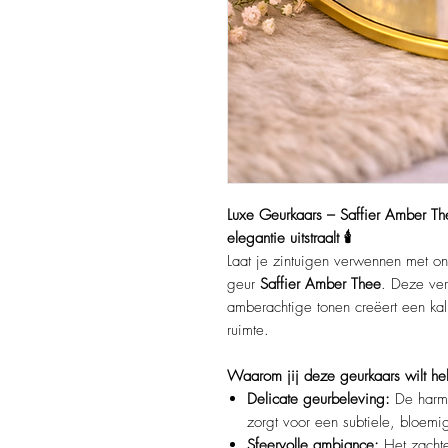
Luxe Geurkaars – Saffier Amber Th
elegantie uitstraalt 🕯️
Laat je zintuigen verwennen met o
geur
Saffier Amber Thee
. Deze ver
amberachtige tonen creëert een kal
ruimte.​
Waarom jij deze geurkaars wilt h
Delicate geurbeleving:
De harmo
zorgt voor een subtiele, bloemi
Sfeervolle ambiance:
Het zachte