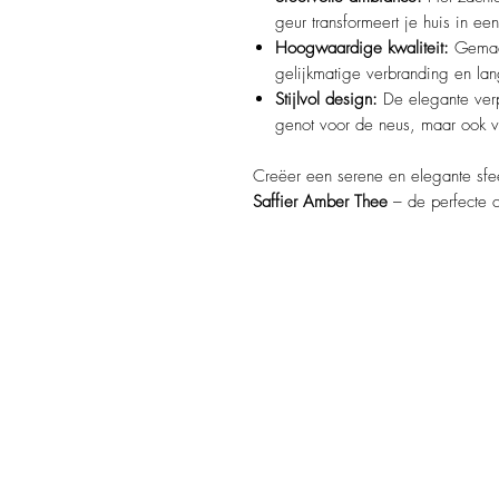
geur transformeert je huis in ee
Hoogwaardige kwaliteit:
Gemaak
gelijkmatige verbranding en lan
Stijlvol design:
De elegante verp
genot voor de neus, maar ook v
Creëer een serene en elegante sfe
Saffier Amber Thee
– de perfecte co