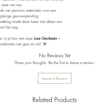
n oase van rust.
t van premium materialen voor een
gdurige geurverspreiding.
akking maakt deze kaars niet alleen een
oor het oog.​
er in je huis met onze
Luxe Geurkaars –
mbinatie van geur en stijl. 🌸​
No Reviews Yet
Share your thoughts. Be the first to leave a review.
Leave a Review
Related Products