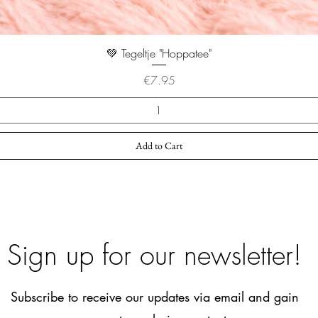
💚 Tegeltje "Hoppatee"
Price
€7.95
Add to Cart
Sign up for our newsletter!
Subscribe to receive our updates via email and gain