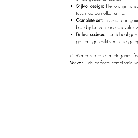
Stijlvol design:
Het oranje tran
touch toe aan elke ruimte.
Complete set:
Inclusief een geu
brandtijden van respectievelijk
Perfect cadeau:
Een ideaal gesch
geuren, geschikt voor elke gele
Creëer een serene en elegante sfe
Vetiver
– de perfecte combinatie van