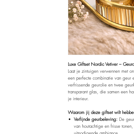
Luxe Giftset Nordic Vetiver – Geurol
Laat je zintuigen verwennen met o
een perfecte combinatie van geur 
verfrissende geurolie en twee geurk
transparant glas, die samen een ha
je interieur.​
Waarom jij deze giftset wilt hebbe
Verfijnde geurbeleving:
De geur 
van houtachtige en frisse tonen
uitnodigende ambiance.