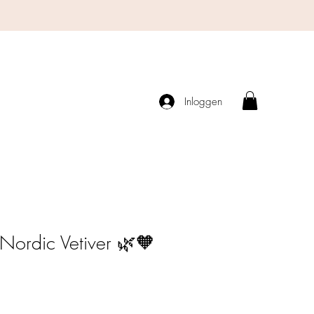
Inloggen
 Nordic Vetiver 🌿🧡​