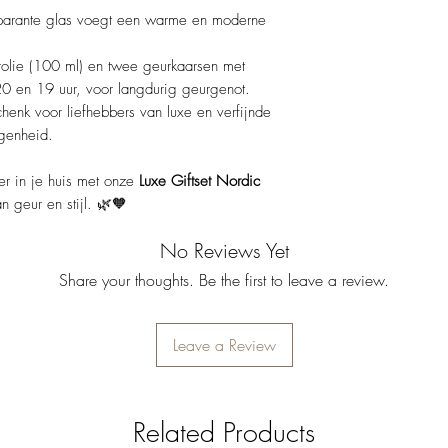
sparante glas voegt een warme en moderne
rolie (100 ml) en twee geurkaarsen met
 20 en 19 uur, voor langdurig geurgenot.
enk voor liefhebbers van luxe en verfijnde
genheid.​
er in je huis met onze
Luxe Giftset Nordic
 geur en stijl. 🌿🧡​
No Reviews Yet
Share your thoughts. Be the first to leave a review.
Leave a Review
Related Products