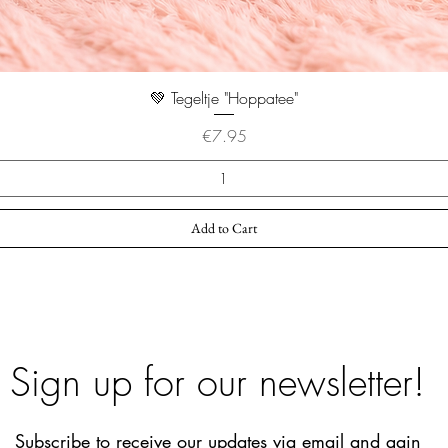
💚 Tegeltje "Hoppatee"
Price
€7.95
Add to Cart
Sign up for our newsletter!
Subscribe to receive our updates via email and gain