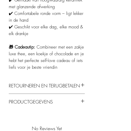
✔️ Gemaakt van hoogwaardig keramiek
met glanzende afwerking
✔️ Comfortabele ronde vorm – ligt lekker
in de hand
✔️ Geschikt voor elke dag, elke mood &
elk drankje
🎁 Cadeautip:
Combineer met een zakje
luxe thee, een koekje of chocolade en je
hebt het perfecte self-love cadeau of iets
liefs voor je beste vriendin
RETOURNEREN EN TERUGBETALEN
Je kunt producten binnen 14 dagen
PRODUCTGEGEVENS
retourneren, mits ze ongebruikt en in de
originele verpakking zijn.
Materiaal
: Keramiek
Kleur
: Lichtroze met rode tekst
Inhoud
: ca. 300 ml
No Reviews Yet