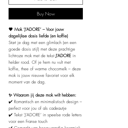
Buy Now
💗 Mok ‘J’ADORE’ – Voor jouw
dagelijkse dosis liefde (en koffie)
Start je dag met een glimlach (en een
goede dosis stijl) met deze prachtige
lichtroze mok met de tekst
J'ADORE
in
helder rood. Of je hem nu vult met
koffie, thee of warme chocomelk – deze
mok is jouw nieuwe favoriet voor elk
moment van de dag.
✨ Waarom jij deze mok wilt hebben:
✔️ Romantisch en minimalistisch design –
perfect voor jou of als cadeautje
✔️ Tekst ‘J’ADORE’ in speelse rode letters
voor een Franse touch