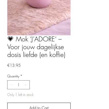
💗 Mok ‘J’ADORE’ –
Voor jouw dagelijkse
dosis liefde (en koffie)
Price
€13.95
Quantity
*
Only 1 left in stock
Add to Cart