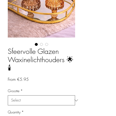
Sfeervolle Glazen
Waxinelichthouders 🌟​
🕯️
Sale Price
From
€5.95
Grootte
*
Quantity
*