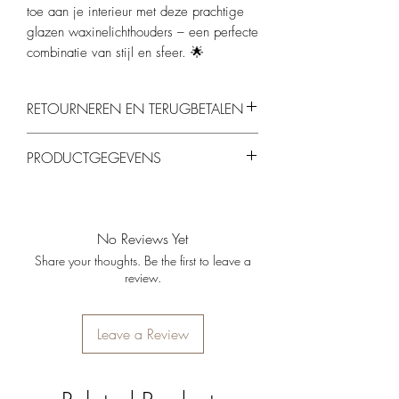
toe aan je interieur met deze prachtige
glazen waxinelichthouders – een perfecte
combinatie van stijl en sfeer. 🌟​
RETOURNEREN EN TERUGBETALEN
Je kunt producten binnen 14 dagen
PRODUCTGEGEVENS
retourneren, mits ze ongebruikt en in de
originele verpakking zijn.
Materiaal
: hoogwaardig glas
Kleuren
: groot – bruin met oranje; klein –
beige met bruin
No Reviews Yet
Afmetingen
:
Share your thoughts. Be the first to leave a
Groot – 8 x 18 cm
review.
Klein – 8 x 18 cm
Geschikt voor
: standaard waxinelichtjes
Leave a Review