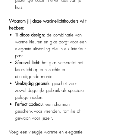
gezellige touch in elke hoek van je
huis.​
Waarom jij deze waxinelichthouders wilt
hebben:
Tijdloos design
: de combinatie van
warme kleuren en glas zorgt voor een
elegante uitstraling die in elk interieur
past.
Sfeervol licht
: het glas verspreidt het
kaarslicht op een zachte en
uitnodigende manier.
Veelzijdig gebruik
: geschikt voor
zowel dagelijks gebruik als speciale
gelegenheden.
Perfect cadeau
: een charmant
geschenk voor vrienden, familie of
gewoon voor jezelf.​
Voeg een vleugje warmte en elegantie