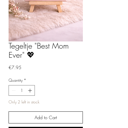
Tegeltje "Best Mom
Ever" 💖
Price
€7.95
Quantity
*
Only 2 left in stock
Add to Cart