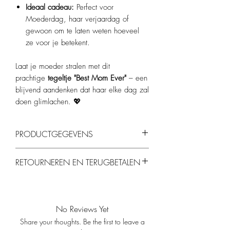
Ideaal cadeau:
Perfect voor
Moederdag, haar verjaardag of
gewoon om te laten weten hoeveel
ze voor je betekent.
Laat je moeder stralen met dit
prachtige
tegeltje "Best Mom Ever"
– een
blijvend aandenken dat haar elke dag zal
doen glimlachen. 💖
PRODUCTGEGEVENS
Materiaal:
Hoogwaardig keramiek.
RETOURNEREN EN TERUGBETALEN
Afwerking:
Glanzend tegeltje.
Afmetingen:
10 x 10 cm.
Je kunt producten binnen 14 dagen
Kleur:
Roze achtergrond met rode tekst
retourneren, mits ze ongebruikt en in de
Inclusief:
Stevige houten standaard om het
originele verpakking zijn. Gepersonaliseerde
tegeltje neer te zetten.
No Reviews Yet
producten kunnen helaas niet worden
Share your thoughts. Be the first to leave a
geretourneerd.