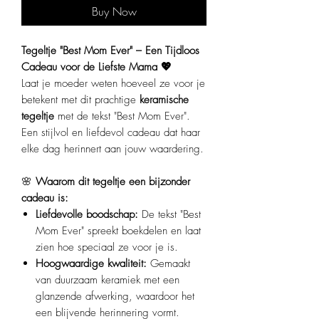
Buy Now
Tegeltje "Best Mom Ever" – Een Tijdloos
Cadeau voor de Liefste Mama 💖
Laat je moeder weten hoeveel ze voor je
betekent met dit prachtige
keramische
tegeltje
met de tekst "Best Mom Ever".
Een stijlvol en liefdevol cadeau dat haar
elke dag herinnert aan jouw waardering.
🌸
Waarom dit tegeltje een bijzonder
cadeau is:
Liefdevolle boodschap:
De tekst "Best
Mom Ever" spreekt boekdelen en laat
zien hoe speciaal ze voor je is.
Hoogwaardige kwaliteit:
Gemaakt
van duurzaam keramiek met een
glanzende afwerking, waardoor het
een blijvende herinnering vormt.