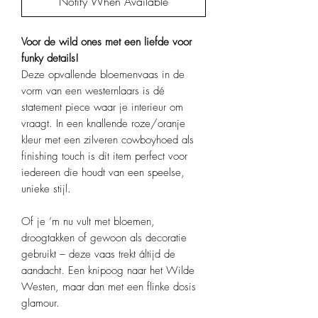
Notify When Available
Voor de wild ones met een liefde voor
funky details!
Deze opvallende bloemenvaas in de
vorm van een westernlaars is dé
statement piece waar je interieur om
vraagt. In een knallende roze/oranje
kleur met een zilveren cowboyhoed als
finishing touch is dit item perfect voor
iedereen die houdt van een speelse,
unieke stijl.
Of je ’m nu vult met bloemen,
droogtakken of gewoon als decoratie
gebruikt – deze vaas trekt áltijd de
aandacht. Een knipoog naar het Wilde
Westen, maar dan met een flinke dosis
glamour.