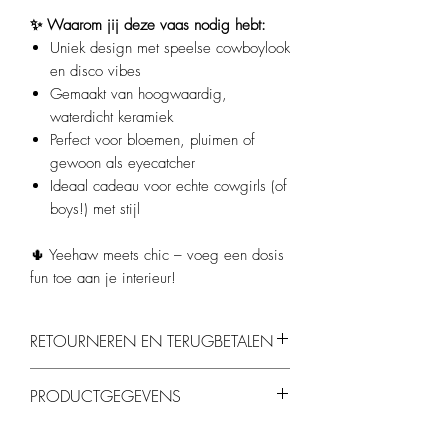
✨ Waarom jij deze vaas nodig hebt:
Uniek design met speelse cowboylook
en disco vibes
Gemaakt van hoogwaardig,
waterdicht keramiek
Perfect voor bloemen, pluimen of
gewoon als eyecatcher
Ideaal cadeau voor echte cowgirls (of
boys!) met stijl
🌵 Yeehaw meets chic – voeg een dosis
fun toe aan je interieur!
RETOURNEREN EN TERUGBETALEN
Je kunt producten binnen 14 dagen
PRODUCTGEGEVENS
retourneren, mits ze ongebruikt en in de
originele verpakking zijn.
Afmetingen
: 16,5 x 10,5 x 26,5 cm