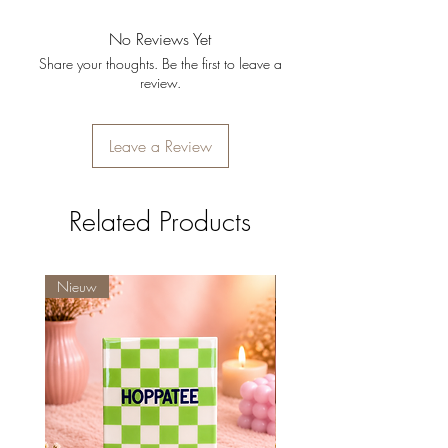
Materiaal
: Keramiek
Kleur
: Roze/oranje met zilver
No Reviews Yet
Share your thoughts. Be the first to leave a
review.
Leave a Review
Related Products
Nieuw
Nieuw