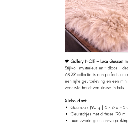
🖤
Gallery NOIR – Luxe Geurset m
Stijlvol, mysterieus en tijdloos – d
NOIR
collectie is een perfect sam
een rijke geurbeleving en een minima
voor wie houdt van klasse in huis.
🕯️
Inhoud set:
Geurkaars (90 g | 6 x 6 x H6 
Geurstokjes met diffuser (90 m
Luxe zwarte geschenkverpakkin