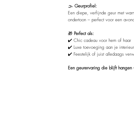
🌫️
Geurprofiel:
Een diepe, verfijnde geur met war
ondertoon – perfect voor een avond
🎁
Perfect als:
✔️ Chic cadeau voor hem of haar
✔️ Luxe toevoeging aan je interieur
✔️ Feestelijk of juist alledaags v
Een geurervaring die blijft hangen –