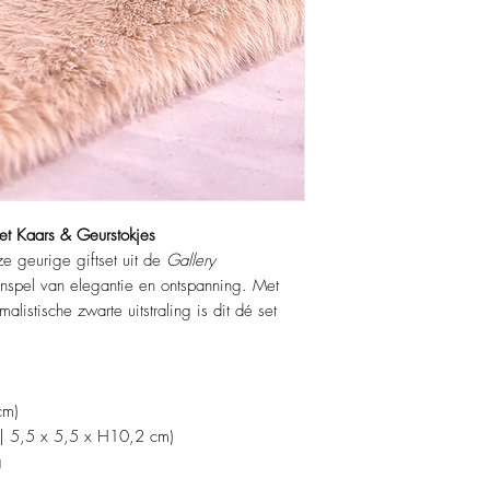
Kaars geeft zacht, r
Hoogwaardig verpa
et Kaars & Geurstokjes
eze geurige giftset uit de
Gallery
enspel van elegantie en ontspanning. Met
listische zwarte uitstraling is dit dé set
cm)
l | 5,5 x 5,5 x H10,2 cm)
g