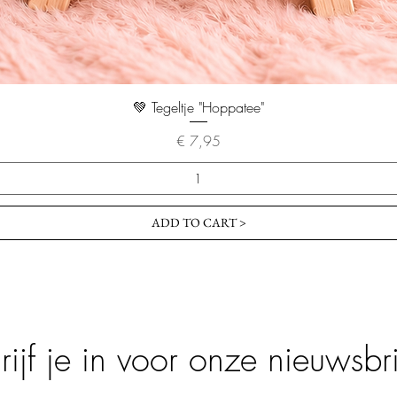
💚 Tegeltje "Hoppatee"
Prijs
€ 7,95
ADD TO CART >
rijf je in voor onze nieuwsbri