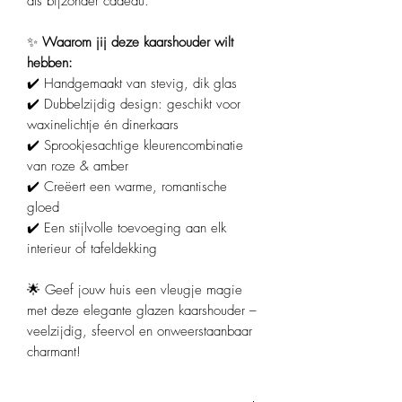
als bijzonder cadeau.
✨
Waarom jij deze kaarshouder wilt
hebben:
✔️ Handgemaakt van stevig, dik glas
✔️ Dubbelzijdig design: geschikt voor
waxinelichtje én dinerkaars
✔️ Sprookjesachtige kleurencombinatie
van roze & amber
✔️ Creëert een warme, romantische
gloed
✔️ Een stijlvolle toevoeging aan elk
interieur of tafeldekking
🌟 Geef jouw huis een vleugje magie
met deze elegante glazen kaarshouder –
veelzijdig, sfeervol en onweerstaanbaar
charmant!