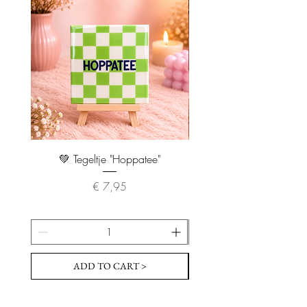
💚 Tegeltje "Hoppatee"
💖 Tegeltje "I Will Handle 
Prijs
€ 7,95
ADD TO CART >