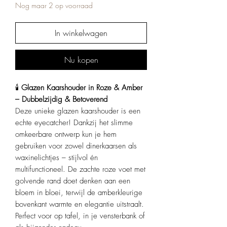
Nog maar 2 op voorraad
In winkelwagen
Nu kopen
🕯️
Glazen Kaarshouder in Roze & Amber
– Dubbelzijdig & Betoverend
Deze unieke glazen kaarshouder is een
echte eyecatcher! Dankzij het slimme
omkeerbare ontwerp kun je hem
gebruiken voor zowel dinerkaarsen als
waxinelichtjes – stijlvol én
multifunctioneel. De zachte roze voet met
golvende rand doet denken aan een
bloem in bloei, terwijl de amberkleurige
bovenkant warmte en elegantie uitstraalt.
Perfect voor op tafel, in je vensterbank of