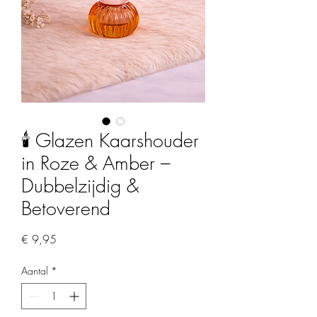
🕯️ Glazen Kaarshouder
in Roze & Amber –
Dubbelzijdig &
Betoverend
Prijs
€ 9,95
Aantal
*