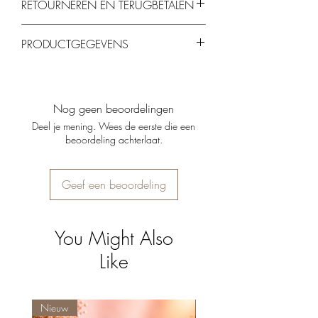
RETOURNEREN EN TERUGBETALEN
Je kunt producten binnen 14 dagen
PRODUCTGEGEVENS
retourneren, mits ze ongebruikt en in de
originele verpakking zijn.
Materiaal
: Glas
Afmetingen
:
Kleur
: Roze (onderzijde) & Amber
Nog geen beoordelingen
(bovenzijde)
Deel je mening. Wees de eerste die een
Geschikt voor waxinelichtje én dinerkaars
beoordeling achterlaat.
(niet inbegrepen)
Geef een beoordeling
You Might Also
Like
Nieuw
Nieuw