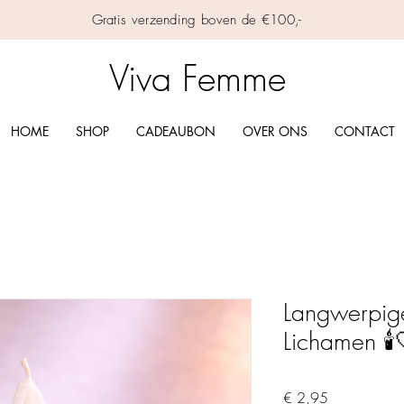
Gratis verzending boven de €100,-
Viva Femme
HOME
SHOP
CADEAUBON
OVER ONS
CONTACT
Langwerpig
Lichamen 🕯️
Prijs
€ 2,95