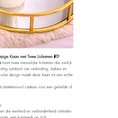
Lont:
Katoenen lont voo
verbranding.
rpige Kaars met Twee Lichamen 🕯️🤍
s
toont twee menselijke lichamen die sierlijk
chtig symbool van verbinding, balans en
tische design maakt deze kaars tot een echte
f als betekenisvol cadeau voor een geliefde of
:
n die eenheid en verbondenheid uitstralen
gant, een kunstwerk op zich