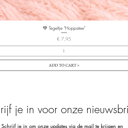
💚 Tegeltje "Hoppatee"
Prijs
€ 7,95
ADD TO CART >
rijf je in voor onze nieuwsbri
Schrijf je in om onze updates via de mail te krijgen en