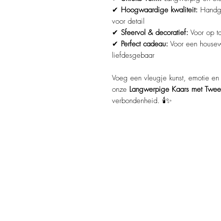
✔
Hoogwaardige kwaliteit:
Handge
voor detail
✔
Sfeervol & decoratief:
Voor op ta
✔
Perfect cadeau:
Voor een housewa
liefdesgebaar
Voeg een vleugje kunst, emotie en 
onze
Langwerpige Kaars met Twee
verbondenheid. 🕯️✨