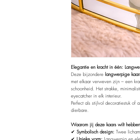
Elegantie en kracht in één: Langwe
Deze bijzondere
langwerpige kaar
met elkaar verweven zijn – een kra
schoonheid. Het strakke, minimalis
eyecatcher in elk interieur.
Perfect als stijlvol decoratiestuk o
dierbare.
Waarom jij deze kaars wilt hebben
✔
Symbolisch design:
Twee lichame
✔
Unieke vorm:
Langwerpig en ele