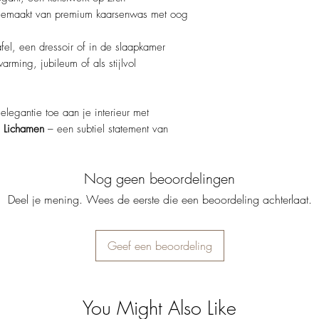
maakt van premium kaarsenwas met oog
fel, een dressoir of in de slaapkamer
rming, jubileum of als stijlvol
elegantie toe aan je interieur met
 Lichamen
– een subtiel statement van
Nog geen beoordelingen
Deel je mening. Wees de eerste die een beoordeling achterlaat.
Geef een beoordeling
You Might Also Like