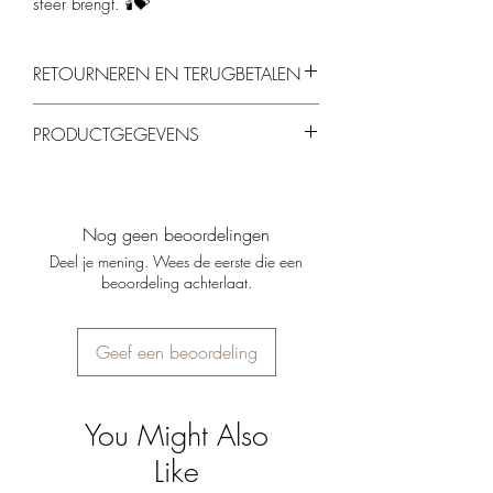
sfeer brengt. 🕯️💝
RETOURNEREN EN TERUGBETALEN
Je kunt producten binnen 14 dagen
PRODUCTGEGEVENS
retourneren, mits ze ongebruikt en in de
originele verpakking zijn.
3 stompkaarsen (kleur naar keuze)
1 houten standaard
Luxe verpakking
Nog geen beoordelingen
Deel je mening. Wees de eerste die een
beoordeling achterlaat.
Geef een beoordeling
You Might Also
Like