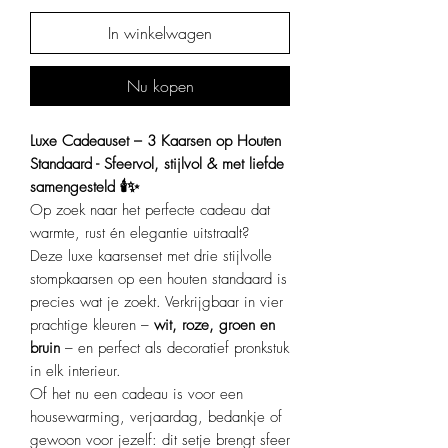
In winkelwagen
Nu kopen
Luxe Cadeauset – 3 Kaarsen op Houten
Standaard - Sfeervol, stijlvol & met liefde
samengesteld 🕯️✨
Op zoek naar het perfecte cadeau dat
warmte, rust én elegantie uitstraalt?
Deze luxe kaarsenset met drie stijlvolle
stompkaarsen op een houten standaard is
precies wat je zoekt. Verkrijgbaar in vier
prachtige kleuren –
wit, roze, groen en
bruin
– en perfect als decoratief pronkstuk
in elk interieur.
Of het nu een cadeau is voor een
housewarming, verjaardag, bedankje of
gewoon voor jezelf: dit setje brengt sfeer