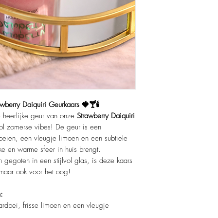
Afmetingen:
10 cm ho
Lont:
Katoenen lont voo
verbranding.
wberry Daiquiri Geurkaars 🍓🍸🕯️
e heerlijke geur van onze
Strawberry Daiquiri
vol zomerse vibes! De geur is een
beien, een vleugje limoen en een subtiele
ke en warme sfeer in huis brengt.
 gegoten in een stijlvol glas, is deze kaars
 maar ook voor het oog!
:
rdbei, frisse limoen en een vleugje