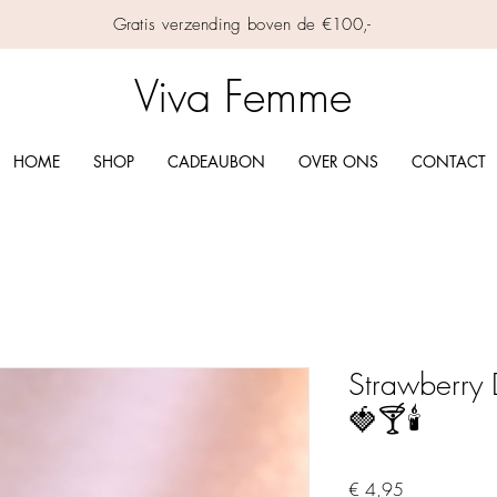
Gratis verzending boven de €100,-
Viva Femme
HOME
SHOP
CADEAUBON
OVER ONS
CONTACT
Strawberry 
🍓🍸🕯️
Prijs
€ 4,95