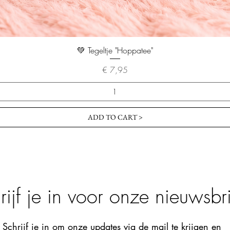
💚 Tegeltje "Hoppatee"
Prijs
€ 7,95
ADD TO CART >
rijf je in voor onze nieuwsbri
Schrijf je in om onze updates via de mail te krijgen en