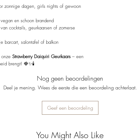
or zonnige dagen, girls nights of gewoon
vegan en schoon brandend
 van cocktails, geurkaarsen of zomerse
 barcart, salontafel of balkon
t onze
Strawberry Daiquiri Geurkaars
– een
kheid brengt! 🍓✨🕯️
Nog geen beoordelingen
Deel je mening. Wees de eerste die een beoordeling achterlaat.
Geef een beoordeling
You Might Also Like