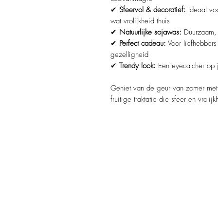
✔
Sfeervol & decoratief:
Ideaal vo
wat vrolijkheid thuis
✔
Natuurlijke sojawas:
Duurzaam, 
✔
Perfect cadeau:
Voor liefhebbers
gezelligheid
✔
Trendy look:
Een eyecatcher op je
Geniet van de geur van zomer me
fruitige traktatie die sfeer en vrolij