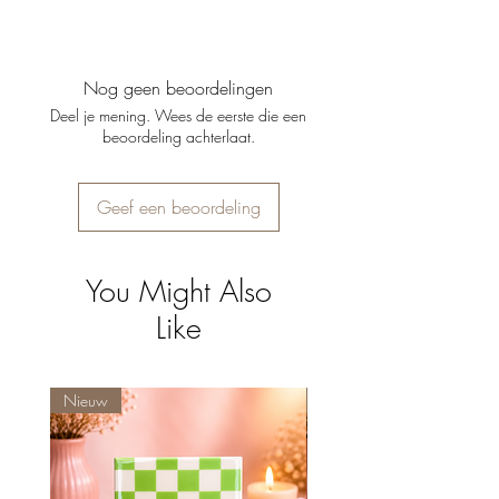
Materiaal
: Stevig keramiek
Je kunt producten binnen 14 dagen
Inclusief ophanghaakje (optionele standaard
retourneren, mits ze ongebruikt en in de
verkrijgbaar)
originele verpakking zijn. Gepersonaliseerde
Nog geen beoordelingen
producten kunnen helaas niet worden
Deel je mening. Wees de eerste die een
geretourneerd.
beoordeling achterlaat.
Geef een beoordeling
You Might Also
Like
Nieuw
Nieuw