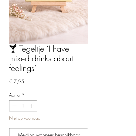
🍸 Tegeltje ‘I have
mixed drinks about
feelings’
Prijs
€ 7,95
Aantal
*
Niet op voorraad
Melding wanneer beschikbaar