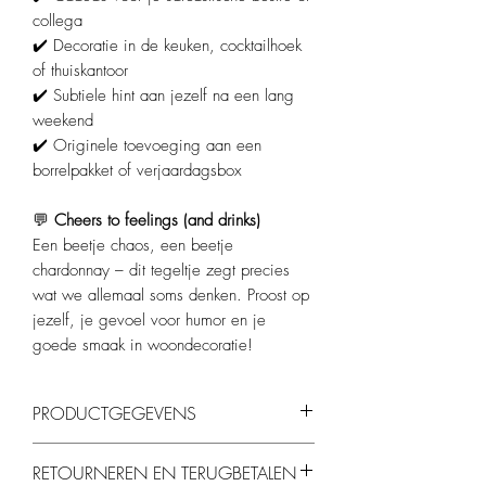
collega
✔️ Decoratie in de keuken, cocktailhoek
of thuiskantoor
✔️ Subtiele hint aan jezelf na een lang
weekend
✔️ Originele toevoeging aan een
borrelpakket of verjaardagsbox
💬
Cheers to feelings (and drinks)
Een beetje chaos, een beetje
chardonnay – dit tegeltje zegt precies
wat we allemaal soms denken. Proost op
jezelf, je gevoel voor humor en je
goede smaak in woondecoratie!
PRODUCTGEGEVENS
Formaat:
10 x 10 cm
RETOURNEREN EN TERUGBETALEN
Kleur:
Lichtgele met wijnrode opdruk