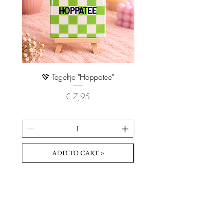
💚 Tegeltje "Hoppatee"
💖 Tegeltje "I Will Handle 
Prijs
€ 7,95
ADD TO CART >