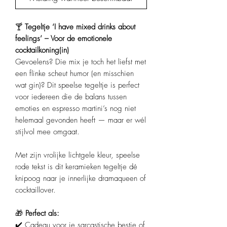
🍸
Tegeltje ‘I have mixed drinks about
feelings’ – Voor de emotionele
cocktailkoning(in)
Gevoelens? Die mix je toch het liefst met
een flinke scheut humor (en misschien
wat gin)? Dit speelse tegeltje is perfect
voor iedereen die de balans tussen
emoties en espresso martini’s nog niet
helemaal gevonden heeft — maar er wél
stijlvol mee omgaat.
Met zijn vrolijke lichtgele kleur, speelse
rode tekst is dit keramieken tegeltje dé
knipoog naar je innerlijke dramaqueen of
cocktaillover.
🎁
Perfect als:
✔️ Cadeau voor je sarcastische bestie of