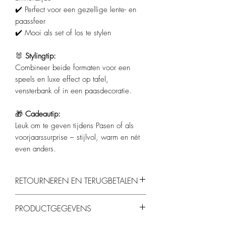
✔️ Perfect voor een gezellige lente- en
paassfeer
✔️ Mooi als set of los te stylen
🐰
Stylingtip:
Combineer beide formaten voor een
speels en luxe effect op tafel,
vensterbank of in een paasdecoratie.
🎁
Cadeautip:
Leuk om te geven tijdens Pasen of als
voorjaarssurprise – stijlvol, warm en nét
even anders.
RETOURNEREN EN TERUGBETALEN
Je kunt producten binnen 14 dagen
PRODUCTGEGEVENS
retourneren, mits ze ongebruikt en in de
originele verpakking zijn.