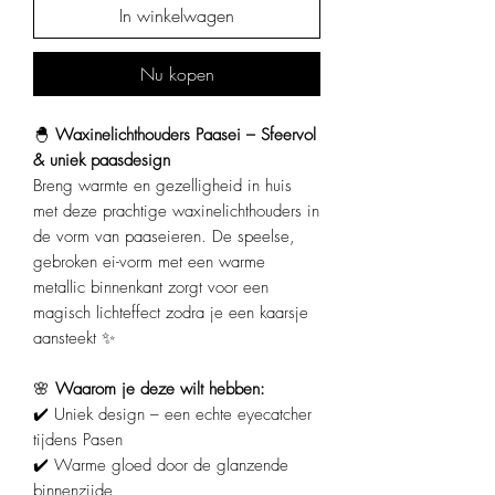
In winkelwagen
Nu kopen
🐣
Waxinelichthouders Paasei – Sfeervol
& uniek paasdesign
Breng warmte en gezelligheid in huis
met deze prachtige waxinelichthouders in
de vorm van paaseieren. De speelse,
gebroken ei-vorm met een warme
metallic binnenkant zorgt voor een
magisch lichteffect zodra je een kaarsje
aansteekt ✨
🌸
Waarom je deze wilt hebben:
✔️ Uniek design – een echte eyecatcher
tijdens Pasen
✔️ Warme gloed door de glanzende
binnenzijde