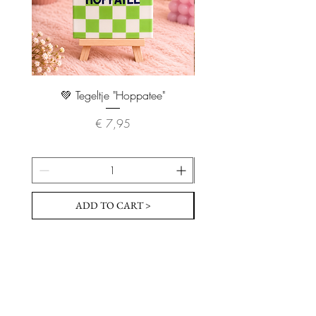
💚 Tegeltje "Hoppatee"
💖 Tegeltje "I Will Handle 
Prijs
€ 7,95
ADD TO CART >