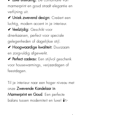
✔ Luxe uitstraling:
De combinatie van
marmerprint en goud straalt elegantie en
verfijning uit.
✔ Uniek zwevend design:
Creëert een
luchtig, modern accent in je interieur.
✔ Veelzijdig:
Geschikt voor
dinerkaarsen, perfect voor speciale
gelegenheden of dagelijkse stijl.
✔ Hoogwaardige kwaliteit:
Duurzaam
en zorgvuldig afgewerkt.
✔ Perfect cadeau:
Een stijlvol geschenk
voor housewarmings, verjaardagen of
feestdagen.
Til je interieur naar een hoger niveau met
onze
Zwevende Kandelaar in
Marmerprint en Goud
. Een perfecte
balans tussen moderniteit en luxe! 🕯️✨