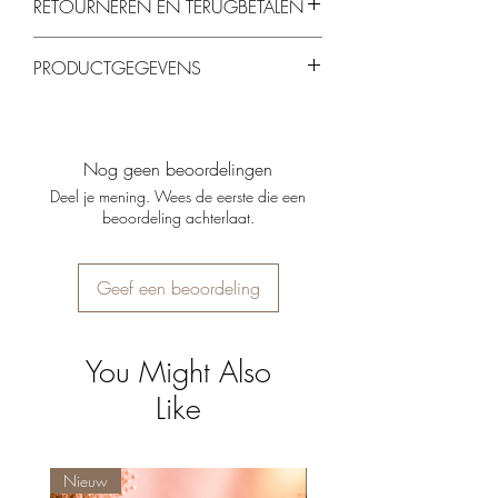
RETOURNEREN EN TERUGBETALEN
Je kunt producten binnen 14 dagen
PRODUCTGEGEVENS
retourneren, mits ze ongebruikt en in de
originele verpakking zijn.
Materiaal:
Hoogwaardig metaal met
marmerprint en gouden details.
Kleur:
Marmerprint (grijs, bruin) en goud.
Nog geen beoordelingen
Afmetingen:
16 x 16 x 9 cm.
Deel je mening. Wees de eerste die een
Gebruik:
Geschikt voor standaard
beoordeling achterlaat.
dinerkaarsen.
Geef een beoordeling
You Might Also
Like
Nieuw
Nieuw