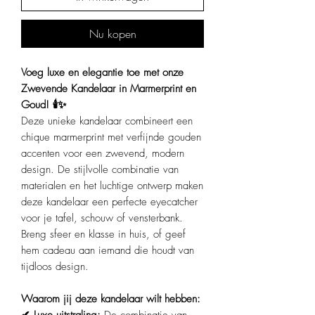
Nu kopen
Voeg luxe en elegantie toe met onze
Zwevende Kandelaar in Marmerprint en
Goud! 🕯️✨
Deze unieke kandelaar combineert een
chique marmerprint met verfijnde gouden
accenten voor een zwevend, modern
design. De stijlvolle combinatie van
materialen en het luchtige ontwerp maken
deze kandelaar een perfecte eyecatcher
voor je tafel, schouw of vensterbank.
Breng sfeer en klasse in huis, of geef
hem cadeau aan iemand die houdt van
tijdloos design.
Waarom jij deze kandelaar wilt hebben: