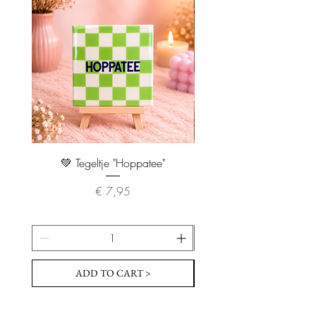
💚 Tegeltje "Hoppatee"
💖 Tegeltje "I Will Handle 
Prijs
€ 7,95
ADD TO CART >