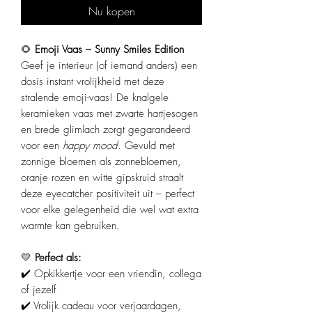
Nu kopen
🌻
Emoji Vaas – Sunny Smiles Edition
Geef je interieur (of iemand anders) een
dosis instant vrolijkheid met deze
stralende emoji-vaas! De knalgele
keramieken vaas met zwarte hartjesogen
en brede glimlach zorgt gegarandeerd
voor een
happy mood
. Gevuld met
zonnige bloemen als zonnebloemen,
oranje rozen en witte gipskruid straalt
deze eyecatcher positiviteit uit – perfect
voor elke gelegenheid die wel wat extra
warmte kan gebruiken.
💛
Perfect als:
✔️ Opkikkertje voor een vriendin, collega
of jezelf
✔️ Vrolijk cadeau voor verjaardagen,