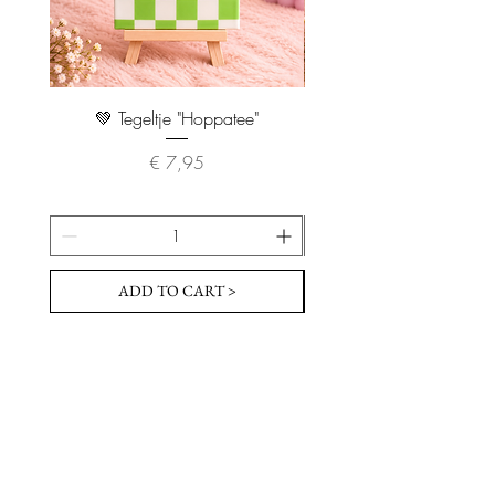
💚 Tegeltje "Hoppatee"
💖 Tegeltje "I Will Handle 
Prijs
€ 7,95
ADD TO CART >