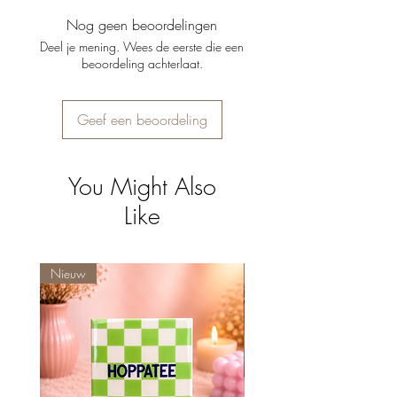
Let op:
exclusief bloemen
originele verpakking zijn. Gepersonaliseerde
Nog geen beoordelingen
producten kunnen helaas niet worden
Deel je mening. Wees de eerste die een
geretourneerd.
beoordeling achterlaat.
Geef een beoordeling
You Might Also
Like
Nieuw
Nieuw