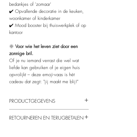
bedankjes of 'zomaar'
✔️ Opvallende decoratie in de keuken,
woonkamer of kinderkamer
✔️ Mood booster bij thuiswerkplek of op
kantoor
🌞
Voor wie het leven ziet door een
zonnige bril.
Of je nu iemand verrast die wel wat
liefde kan gebruiken of je eigen huis
opvrolijkt – deze emoji-vaas is hét
cadeau dat zegt: "jij maakt me blij!"
PRODUCTGEGEVENS
Kleur:
Vrolijk geel met zwarte hartjesogen &
RETOURNEREN EN TERUGBETALEN
glimlach
Materiaal
: Aardewerk
Je kunt producten binnen 14 dagen
Afmeting:
15x15x12 cm
retourneren, mits ze ongebruikt en in de