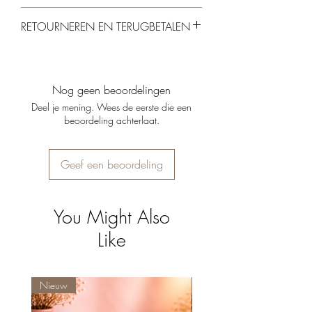
Kleur:
Rode glans met roze details
RETOURNEREN EN TERUGBETALEN
(hartjesogen & smile)
Materiaal
: Aardewerk
Je kunt producten binnen 14 dagen
Afmeting:
15x15x12 cm
retourneren, mits ze ongebruikt en in de
Let op:
exclusief bloemen
originele verpakking zijn. Gepersonaliseerde
Nog geen beoordelingen
producten kunnen helaas niet worden
Deel je mening. Wees de eerste die een
geretourneerd.
beoordeling achterlaat.
Geef een beoordeling
You Might Also
Like
Nieuw
Nieuw