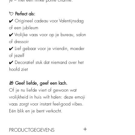
je – met een flinke portie charme.
💘
Perfect als:
✔️ Origineel cadeau voor Valentijnsdag
of een jubileum
✔️ Vrolijke vaas voor op je bureau, salon
of dressoir
✔️ Lief gebaar voor je vriendin, moeder
of jezelf
✔️ Decoratief stuk dat niemand over het
hoofd ziet
🎁
Geef liefde, geef een lach.
Of je nu liefde viert of gewoon wat
vrolijkheid in huis wilt halen: deze emoji
vaas zorgt voor instant feel-good vibes.
Eén blik en je bent verkocht.
PRODUCTGEGEVENS