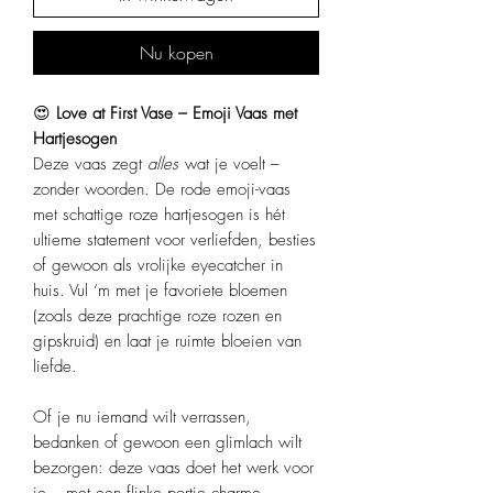
Nu kopen
😍
Love at First Vase – Emoji Vaas met
Hartjesogen
Deze vaas zegt
alles
wat je voelt –
zonder woorden. De rode emoji-vaas
met schattige roze hartjesogen is hét
ultieme statement voor verliefden, besties
of gewoon als vrolijke eyecatcher in
huis. Vul ‘m met je favoriete bloemen
(zoals deze prachtige roze rozen en
gipskruid) en laat je ruimte bloeien van
liefde.
Of je nu iemand wilt verrassen,
bedanken of gewoon een glimlach wilt
bezorgen: deze vaas doet het werk voor