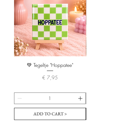
💚 Tegeltje "Hoppatee"
💖 Tegeltje "I Will Handle 
Prijs
€ 7,95
ADD TO CART >