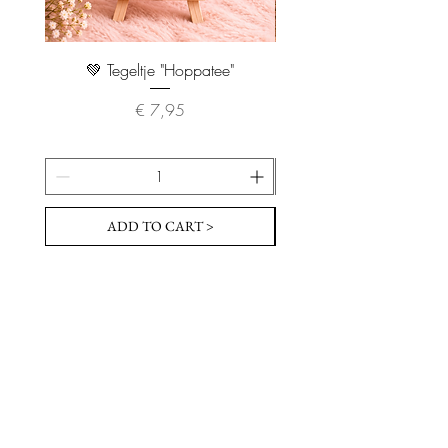
💚 Tegeltje "Hoppatee"
💖 Tegeltje "I Will Handle 
Prijs
€ 7,95
ADD TO CART >