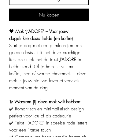
Nu kopen
💗 Mok ‘J’ADORE’ – Voor jouw
dagelijkse dosis liefde (en koffie)
Start je dag met een glimlach (en een
goede dosis stijl) met deze prachtige
lichtroze mok met de tekst
J'ADORE
in
helder rood. Of je hem nu vult met
koffie, thee of warme chocomelk – deze
mok is jouw nieuwe favoriet voor elk
moment van de dag.
✨ Waarom jij deze mok wilt hebben:
✔️ Romantisch en minimalistisch design –
perfect voor jou of als cadeautje
✔️ Tekst ‘J’ADORE’ in speelse rode letters
voor een Franse touch