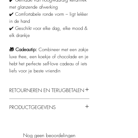
✔️ Gemaakt van hoogwaardig keramiek
met glanzende afwerking
✔️ Comfortabele ronde vorm – ligt lekker
in de hand
✔️ Geschikt voor elke dag, elke mood &
elk drankje
🎁 Cadeautip:
Combineer met een zakje
luxe thee, een koekje of chocolade en je
hebt het perfecte self-love cadeau of iets
liefs voor je beste vriendin
RETOURNEREN EN TERUGBETALEN
Je kunt producten binnen 14 dagen
PRODUCTGEGEVENS
retourneren, mits ze ongebruikt en in de
originele verpakking zijn.
Materiaal
: Keramiek
Kleur
: Lichtroze met rode tekst
Inhoud
: ca. 300 ml
Nog geen beoordelingen