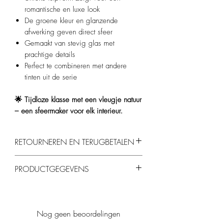
romantische en luxe look
De groene kleur en glanzende
afwerking geven direct sfeer
Gemaakt van stevig glas met
prachtige details
Perfect te combineren met andere
tinten uit de serie
🌟 Tijdloze klasse met een vleugje natuur
– een sfeermaker voor elk interieur.
RETOURNEREN EN TERUGBETALEN
Je kunt producten binnen 14 dagen
PRODUCTGEGEVENS
retourneren, mits ze ongebruikt en in de
originele verpakking zijn.
Afmetingen
: 8 x 18 cm
Materiaal
: Glas
Kleur
: Groen
Nog geen beoordelingen
Geschikt voor standaard waxinelichtjes