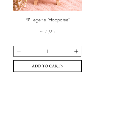
💚 Tegeltje "Hoppatee"
💖 Tegeltje "I Will Handle 
Prijs
€ 7,95
ADD TO CART >