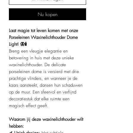
Nu kopen
Laat magie tot leven komen met onze
Porseleinen Waxinelichthouder Dome
Light! 🦋🕯️
Breng een vleugje elegantie en
betovering in huis met deze unieke
waxinelichthouder. De delicate
porseleinen dome is versierd met drie
prachtige vlinders, en wanneer je de
kaars aansteekt, dansen hun schaduwen
op de muur. Een sfeervol en verfijnd
decoratiestuk dat elke ruimte een
magisch effect geeft.
Waarom jij deze waxinelichthouder wilt
hebben: