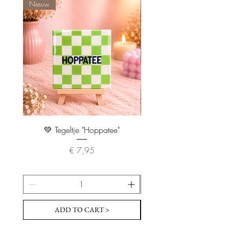
Nieuw
Nieuw
💚 Tegeltje "Hoppatee"
💖 Tegeltje "I Will Handle 
Prijs
€ 7,95
ADD TO CART >