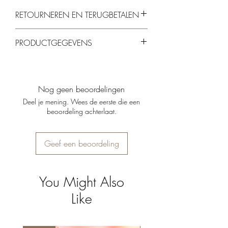
RETOURNEREN EN TERUGBETALEN
Je kunt producten binnen 14 dagen
PRODUCTGEGEVENS
retourneren, mits ze ongebruikt en in de
originele verpakking zijn.
Materiaal:
Hoogwaardig porselein.
Design:
Dome light met drie vlinders.
Effect:
Schaduwprojectie van vlinders op de
Nog geen beoordelingen
muur bij gebruik van een waxinelichtje.
Deel je mening. Wees de eerste die een
Afmetingen:
13 x 13 cm
beoordeling achterlaat.
Kleur:
Klassiek wit.
Geef een beoordeling
You Might Also
Like