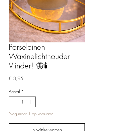
Porseleinen
Waxinelichthouder
Vlinder! 🦋🕯️
Prijs
€ 8,95
Aantal
*
Nog maar 1 op voorraad
In winkelwagen