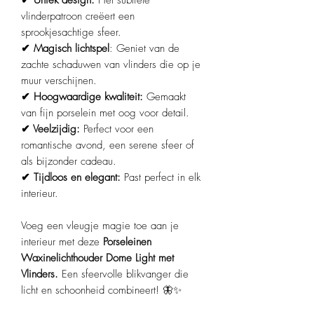
✔ Uniek design:
Het subtiele
vlinderpatroon creëert een
sprookjesachtige sfeer.
✔ Magisch lichtspel
: Geniet van de
zachte schaduwen van vlinders die op je
muur verschijnen.
✔ Hoogwaardige kwaliteit:
Gemaakt
van fijn porselein met oog voor detail.
✔ Veelzijdig:
Perfect voor een
romantische avond, een serene sfeer of
als bijzonder cadeau.
✔ Tijdloos en elegant:
Past perfect in elk
interieur.
Voeg een vleugje magie toe aan je
interieur met deze
Porseleinen
Waxinelichthouder Dome Light met
Vlinders.
Een sfeervolle blikvanger die
licht en schoonheid combineert! 🦋✨