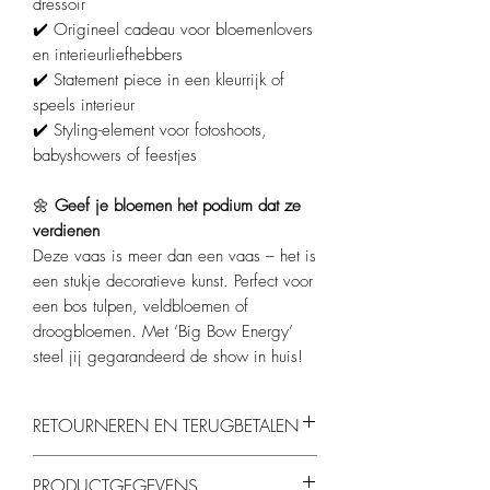
dressoir
✔️ Origineel cadeau voor bloemenlovers
en interieurliefhebbers
✔️ Statement piece in een kleurrijk of
speels interieur
✔️ Styling-element voor fotoshoots,
babyshowers of feestjes
🌼
Geef je bloemen het podium dat ze
verdienen
Deze vaas is meer dan een vaas – het is
een stukje decoratieve kunst. Perfect voor
een bos tulpen, veldbloemen of
droogbloemen. Met ‘Big Bow Energy’
steel jij gegarandeerd de show in huis!
RETOURNEREN EN TERUGBETALEN
Je kunt producten binnen 14 dagen
PRODUCTGEGEVENS