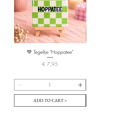
💚 Tegeltje "Hoppatee"
💖 Tegeltje "I Will Handle 
Prijs
€ 7,95
ADD TO CART >