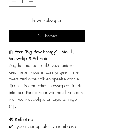
In winkelwagen
Nu kopen
🎀
Vaas ‘Big Bow Energy’ – Vrolijk,
Vrouwelijk & Vol Flair
Zeg het met een strik! Deze unieke
keramieken vaas in zonnig geel – met
oversized witte strik en speelse oranje
lijnen – is een echte showstopper in elk
interieur. Perfect voor wie houdt van een
vrolijke, vrouwelijke en eigenzinnige
stijl.
🎁
Perfect als:
✔️ Eyecatcher op tafel, vensterbank of