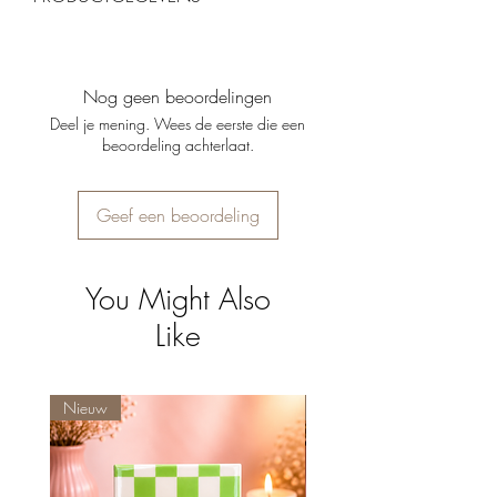
retourneren, mits ze ongebruikt en in de
originele verpakking zijn.
Materiaal
: Geglazuurd keramiek
Beschikbaar in 3 kleuren
: geel, roze &
oranje
Nog geen beoordelingen
Formaat
: ideaal voor (droog)bloemen of
Deel je mening. Wees de eerste die een
takjes
beoordeling achterlaat.
Stabiel, stevig en makkelijk schoon te maken
Let op: bloemen niet inbegrepen
Geef een beoordeling
You Might Also
Like
Nieuw
Nieuw