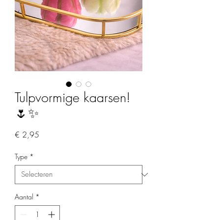
Tulpvormige kaarsen!
🌷✨​
Prijs
€ 2,95
Type
*
Aantal
*