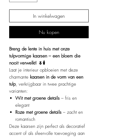
In winkelwagen
Nu kopen
Breng de lente in huis met onze
tulpvormige kaarsen – een bloem die
nooit verwelkt! 🌷🕯️
Laat je interieur opbloeien met deze
charmante
kaarsen in de vorm van een
tulp
, verkrijgbaar in twee prachtige
varianten:​
Wit met groene details
– fris en
elegant
Roze met groene details
– zacht en
romantisch​
Deze kaarsen zijn perfect als decoratief
accent of als sfeervolle toevoeging aan