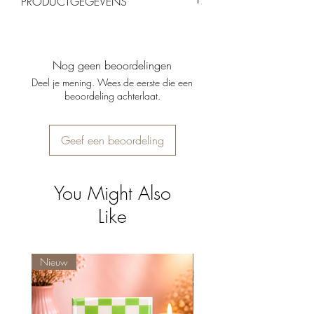
PRODUCTGEGEVENS
retourneren, mits ze ongebruikt en in de
originele verpakking zijn.
Geur:
Nordic Vetiver
Inhoud geurolie:
100 ml
Brandtijd kaars met deksel:
ca. 20 uur
Nog geen beoordelingen
Brandtijd kaars zonder deksel:
ca. 19 uur
Deel je mening. Wees de eerste die een
Verpakking:
Mooie verpakt, klaar om te
beoordeling achterlaat.
geven
Geef een beoordeling
You Might Also
Like
Nieuw
Nieuw