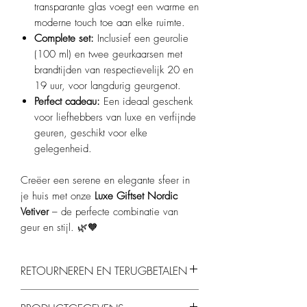
transparante glas voegt een warme en
moderne touch toe aan elke ruimte.
Complete set:
Inclusief een geurolie
(100 ml) en twee geurkaarsen met
brandtijden van respectievelijk 20 en
19 uur, voor langdurig geurgenot.
Perfect cadeau:
Een ideaal geschenk
voor liefhebbers van luxe en verfijnde
geuren, geschikt voor elke
gelegenheid.​
Creëer een serene en elegante sfeer in
je huis met onze
Luxe Giftset Nordic
Vetiver
– de perfecte combinatie van
geur en stijl. 🌿🧡​
RETOURNEREN EN TERUGBETALEN
Je kunt producten binnen 14 dagen