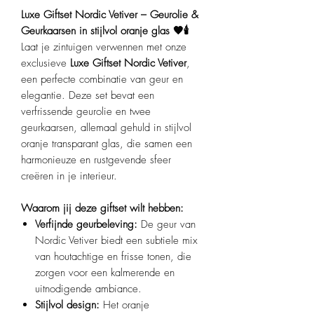
Luxe Giftset Nordic Vetiver – Geurolie &
Geurkaarsen in stijlvol oranje glas 🧡🕯️
Laat je zintuigen verwennen met onze
exclusieve
Luxe Giftset Nordic Vetiver
,
een perfecte combinatie van geur en
elegantie. Deze set bevat een
verfrissende geurolie en twee
geurkaarsen, allemaal gehuld in stijlvol
oranje transparant glas, die samen een
harmonieuze en rustgevende sfeer
creëren in je interieur.​
Waarom jij deze giftset wilt hebben:
Verfijnde geurbeleving:
De geur van
Nordic Vetiver biedt een subtiele mix
van houtachtige en frisse tonen, die
zorgen voor een kalmerende en
uitnodigende ambiance.
Stijlvol design:
Het oranje