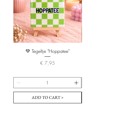
💚 Tegeltje "Hoppatee"
💖 Tegeltje "I Will Handle 
Prijs
€ 7,95
ADD TO CART >