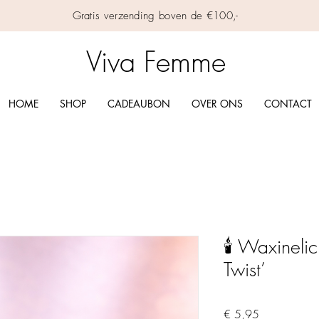
Gratis verzending boven de €100,-
Viva Femme
HOME
SHOP
CADEAUBON
OVER ONS
CONTACT
🕯️ Waxineli
Twist’
Prijs
€ 5,95