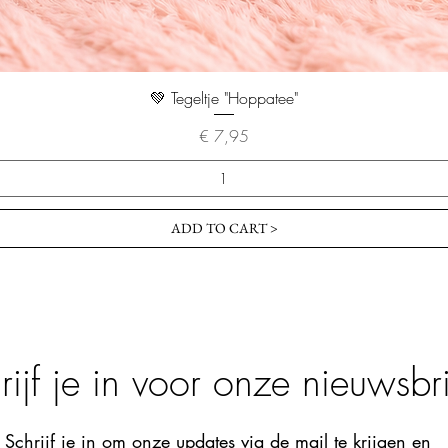
💚 Tegeltje "Hoppatee"
Prijs
€ 7,95
ADD TO CART >
rijf je in voor onze nieuwsbri
Schrijf je in om onze updates via de mail te krijgen en