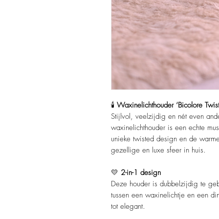
🕯️
Waxinelichthouder ‘Bicolore Twist
Stijlvol, veelzijdig en nét even an
waxinelichthouder is een echte must
unieke twisted design en de warme 
gezellige en luxe sfeer in huis.
💛
2-in-1 design
Deze houder is dubbelzijdig te ge
tussen een waxinelichtje en een din
tot elegant.