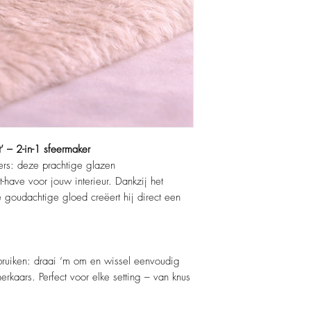
Afmeting
: 8 x 7 cm
Wordt geleverd zon
’ – 2-in-1 sfeermaker
ders: deze prachtige glazen
-have voor jouw interieur. Dankzij het
goudachtige gloed creëert hij direct een
bruiken: draai ‘m om en wissel eenvoudig
erkaars. Perfect voor elke setting – van knus