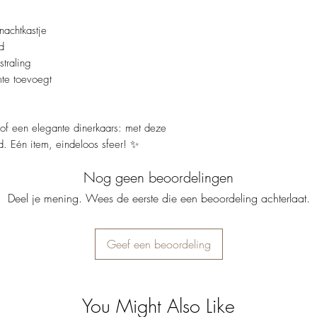
nachtkastje
d
straling
mte toevoegt
t of een elegante dinerkaars: met deze
ed. Eén item, eindeloos sfeer! ✨
Nog geen beoordelingen
Deel je mening. Wees de eerste die een beoordeling achterlaat.
Geef een beoordeling
You Might Also Like