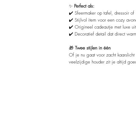
✨
Perfect als:
✔️ Sfeermaker op tafel, dressoir of 
✔️ Stijlvol item voor een cozy avon
✔️ Origineel cadeautje met luxe uit
✔️ Decoratief detail dat direct war
🎁
Twee stijlen in één
Of je nu gaat voor zacht kaarslich
veelzijdige houder zit je altijd go