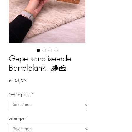
Gepersonaliseerde
Borrelplank! 🪵🧀
Prijs
€ 34,95
Kies je plank
*
Lettertype
*