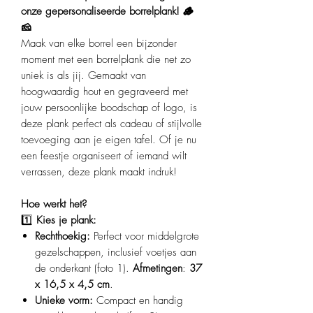
onze gepersonaliseerde borrelplank! 🪵
🧀
Maak van elke borrel een bijzonder
moment met een borrelplank die net zo
uniek is als jij. Gemaakt van
hoogwaardig hout en gegraveerd met
jouw persoonlijke boodschap of logo, is
deze plank perfect als cadeau of stijlvolle
toevoeging aan je eigen tafel. Of je nu
een feestje organiseert of iemand wilt
verrassen, deze plank maakt indruk!
Hoe werkt het?
1️⃣
Kies je plank:
Rechthoekig:
Perfect voor middelgrote
gezelschappen, inclusief voetjes aan
de onderkant (foto 1).
Afmetingen
:
37
x 16,5 x 4,5 cm
.
Unieke vorm:
Compact en handig