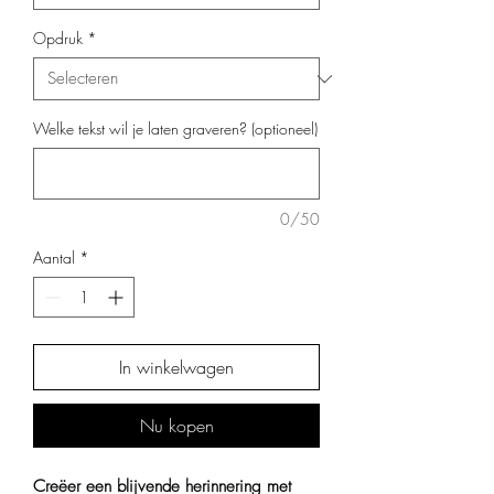
Opdruk
*
Welke tekst wil je laten graveren? (optioneel)
0/50
Aantal
*
In winkelwagen
Nu kopen
Creëer een blijvende herinnering met