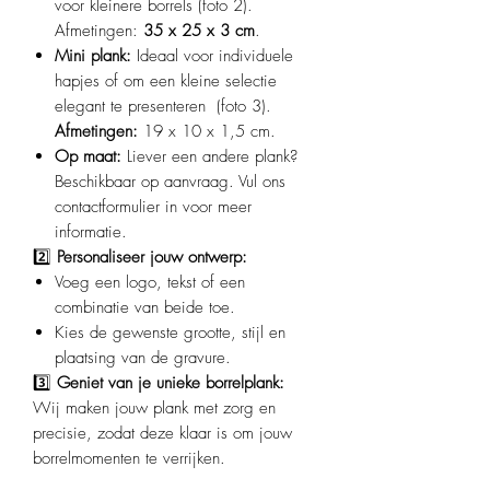
voor kleinere borrels (foto 2).
Afmetingen:
35 x 25 x 3 cm
.
Mini plank:
Ideaal voor individuele
hapjes of om een kleine selectie
elegant te presenteren (foto 3).
Afmetingen:
19 x 10 x 1,5 cm.
Op maat:
Liever een andere plank?
Beschikbaar op aanvraag. Vul ons
contactformulier in voor meer
informatie.
2️⃣
Personaliseer jouw ontwerp:
Voeg een logo, tekst of een
combinatie van beide toe.
Kies de gewenste grootte, stijl en
plaatsing van de gravure.
3️⃣
Geniet van je unieke borrelplank:
Wij maken jouw plank met zorg en
precisie, zodat deze klaar is om jouw
borrelmomenten te verrijken.